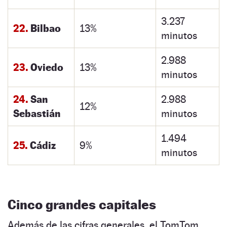
3.237
22.
Bilbao
13%
minutos
2.988
23.
Oviedo
13%
minutos
24.
San
2.988
12%
Sebastián
minutos
1.494
25.
Cádiz
9%
minutos
Cinco grandes capitales
Además de las cifras generales, el TomTom