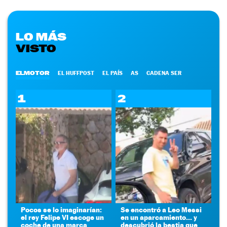
LO MÁS
VISTO
ELMOTOR
EL HUFFPOST
EL PAÍS
AS
CADENA SER
1
2
Pocos se lo imaginarían:
Se encontró a Leo Messi
el rey Felipe VI escoge un
en un aparcamiento... y
coche de una marca
descubrió la bestia que