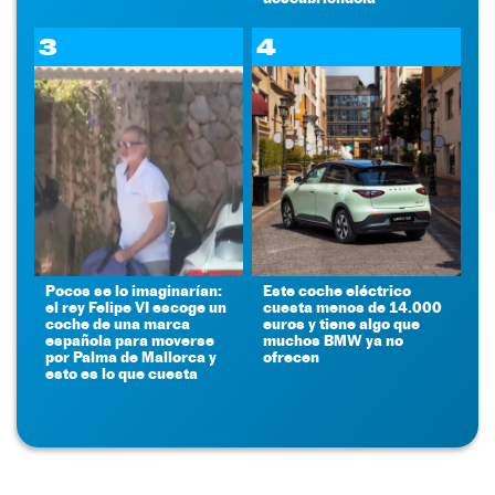
3
4
Pocos se lo imaginarían:
Este coche eléctrico
el rey Felipe VI escoge un
cuesta menos de 14.000
coche de una marca
euros y tiene algo que
española para moverse
muchos BMW ya no
por Palma de Mallorca y
ofrecen
esto es lo que cuesta