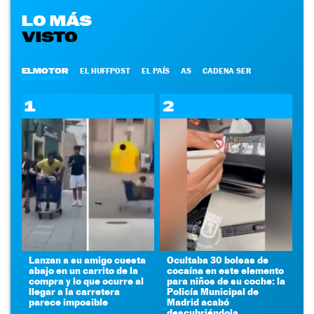
LO MÁS
VISTO
ELMOTOR
EL HUFFPOST
EL PAÍS
AS
CADENA SER
1
2
Lanzan a su amigo cuesta
Ocultaba 30 bolsas de
abajo en un carrito de la
cocaína en este elemento
compra y lo que ocurre al
para niños de su coche: la
llegar a la carretera
Policía Municipal de
parece imposible
Madrid acabó
descubriéndola