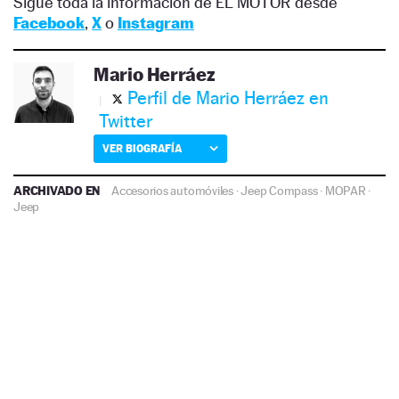
Sigue toda la información de EL MOTOR desde
Facebook
,
X
o
Instagram
Mario Herráez
Perfil de Mario Herráez en
Twitter
VER BIOGRAFÍA
ARCHIVADO EN
Accesorios automóviles
·
Jeep Compass
·
MOPAR
·
Jeep