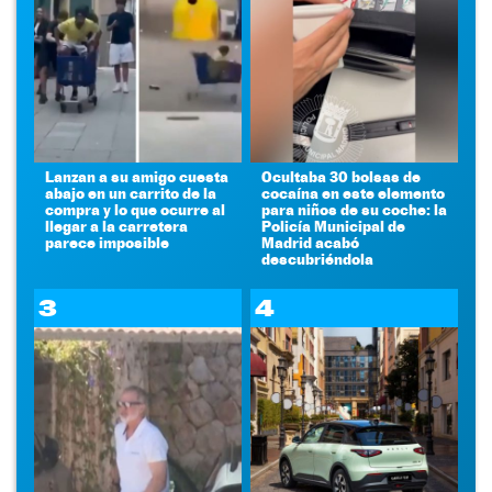
Lanzan a su amigo cuesta
Ocultaba 30 bolsas de
abajo en un carrito de la
cocaína en este elemento
compra y lo que ocurre al
para niños de su coche: la
llegar a la carretera
Policía Municipal de
parece imposible
Madrid acabó
descubriéndola
3
4