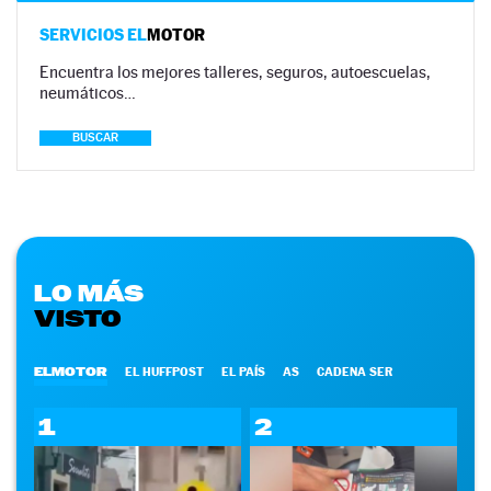
SERVICIOS EL
MOTOR
Encuentra los mejores talleres, seguros, autoescuelas,
neumáticos…
BUSCAR
LO MÁS
VISTO
ELMOTOR
EL HUFFPOST
EL PAÍS
AS
CADENA SER
1
2