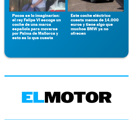
Pocos se lo imaginarían:
Este coche eléctrico
el rey Felipe VI escoge un
cuesta menos de 14.000
coche de una marca
euros y tiene algo que
española para moverse
muchos BMW ya no
por Palma de Mallorca y
ofrecen
esto es lo que cuesta