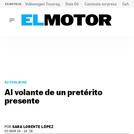
Volkswagen Touareg
Ruta 66
Caminata sorpresa
Gafas 
ES NOTICIA:
LO ÚLTIMO
Ni se te ocurra usar las gafas del eclipse al volante: el moti
LO ÚLTIMO
Ni se te ocurra usar las gafas del eclipse al volante: el motiv
ACTUALIDAD
ELÉCTRICOS
CONDUCIR
PRUEBAS
Saltar
VIRALES
al
ACTUALIDAD
PODCAST
contenido
Al volante de un pretérito
MOTOS
presente
TECNOLOGÍA
SUPERCOCHES
MOTORTV
PREMIOS
SARA LORENTE LÓPEZ
POR
SERVICIOS
03 MAR 14 - 14: 28