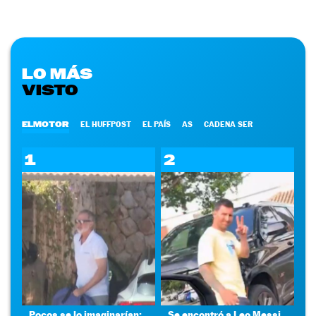
LO MÁS
VISTO
ELMOTOR
EL HUFFPOST
EL PAÍS
AS
CADENA SER
1
2
Pocos se lo imaginarían:
Se encontró a Leo Messi