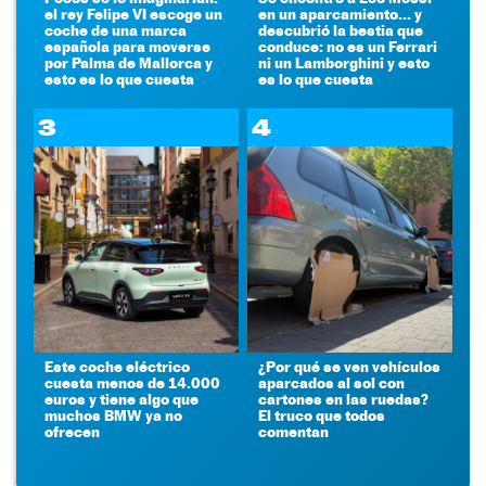
el rey Felipe VI escoge un
en un aparcamiento... y
coche de una marca
descubrió la bestia que
española para moverse
conduce: no es un Ferrari
por Palma de Mallorca y
ni un Lamborghini y esto
esto es lo que cuesta
es lo que cuesta
3
4
Este coche eléctrico
¿Por qué se ven vehículos
cuesta menos de 14.000
aparcados al sol con
euros y tiene algo que
cartones en las ruedas?
muchos BMW ya no
El truco que todos
ofrecen
comentan