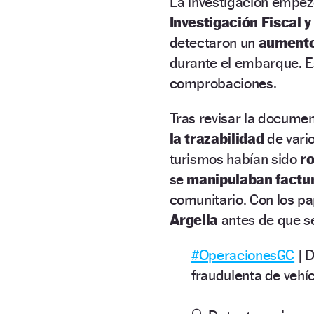
La investigación empe
Investigación Fiscal 
detectaron un
aumento
durante el embarque. Es
comprobaciones.
Tras revisar la docume
la trazabilidad
de vario
turismos habían sido
r
se
manipulaban factur
comunitario. Con los pap
Argelia
antes de que se
#OperacionesGC
| D
fraudulenta de vehí