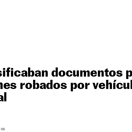
lsificaban documentos 
hes robados por vehícu
al
O
: 06