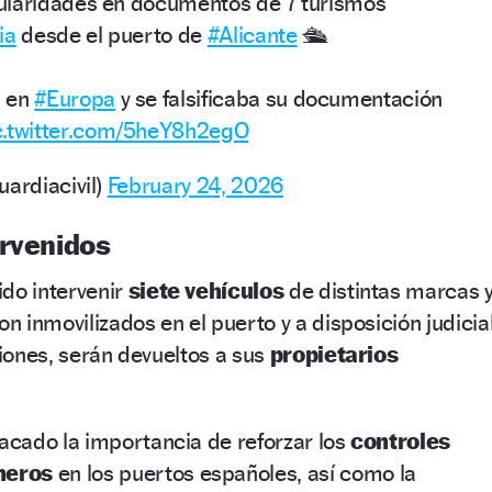
gularidades en documentos de 7 turismos
ia
desde el puerto de
#Alicante
🛳️
s en
#Europa
y se falsificaba su documentación
c.twitter.com/5heY8h2egO
uardiacivil)
February 24, 2026
ervenidos
do intervenir
siete vehículos
de distintas marcas 
 inmovilizados en el puerto y a disposición judicial
ciones, serán devueltos a sus
propietarios
acado la importancia de reforzar los
controles
neros
en los puertos españoles, así como la