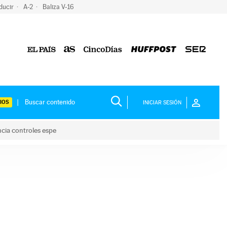
ducir
A-2
Baliza V-16
IOS
INICIAR SESIÓN
ncia controles espe
 y anuncia controles espe