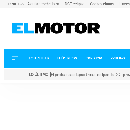
Alquilar coche Ibiza
DGT eclipse
Coches chinos
Llaves
ES NOTICIA:
ACTUALIDAD
ELÉCTRICOS
CONDUCIR
ACTUALIDAD
ELÉCTRICOS
CONDUCIR
PRUEBAS
PRUEBAS
Saltar
VIRALES
LO ÚLTIMO
El probable colapso tras el eclipse: la DGT p
al
PODCAST
LO ÚLTIMO
El probable colapso tras el eclipse: la DGT prevé u
contenido
MOTOS
TECNOLOGÍA
SUPERCOCHES
MOTORTV
PREMIOS
SERVICIOS