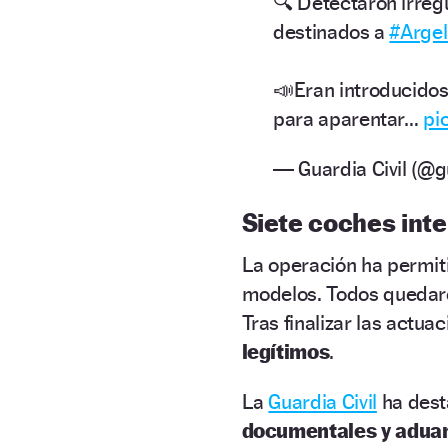
🔍 Detectaron irre
destinados a
#Argel
📣Eran introducido
para aparentar…
pi
— Guardia Civil (@g
Siete coches int
La operación ha permiti
modelos. Todos quedaron
Tras finalizar las actua
legítimos
.
La
Guardia Civil
ha dest
documentales y adua