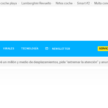
 coche playa
Lamborghini Revuelto
Niños coche
Smart #2
Multa con
SERVIC
VIRALES
TECNOLOGÍA
NEWSLETTER
revé un millón y medio de desplazamientos, pide “extremar la atención” y anu
n millón y medio de desplazamientos, pide “extremar la atención”