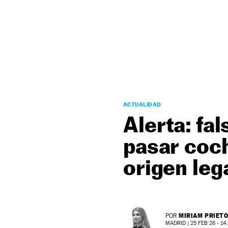
NEWSLETTER
SÍGUENOS
ACTUALIDAD
Alerta: fa
pasar coc
origen leg
MIRIAM PRIET
POR
MADRID |
25 FEB 26 - 14