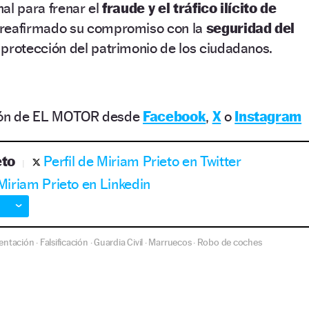
al para frenar el
fraude y el tráfico ilícito de
 reafirmado su compromiso con la
seguridad del
 protección del patrimonio de los ciudadanos.
ción de EL MOTOR desde
Facebook
,
X
o
Instagram
eto
Perfil de Miriam Prieto en Twitter
 Miriam Prieto en Linkedin
ntación
Falsificación
Guardia Civil
Marruecos
Robo de coches
·
·
·
·