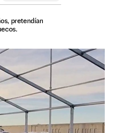
ños, pretendían
uecos.