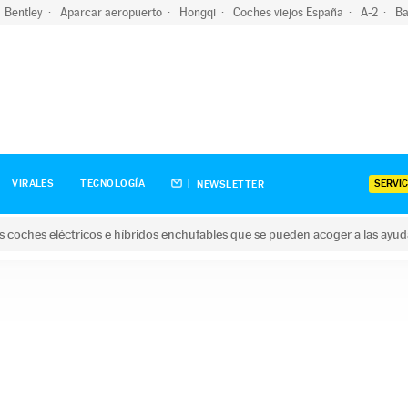
Bentley
Aparcar aeropuerto
Hongqi
Coches viejos España
A-2
Ba
SERVIC
VIRALES
TECNOLOGÍA
NEWSLETTER
s coches eléctricos e híbridos enchufables que se pueden acoger a las ayu
hes eléctricos e híbridos enchufables que se pueden acoger a la