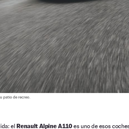
u patio de recreo.
vida: el
Renault Alpine A110
es uno de esos coche