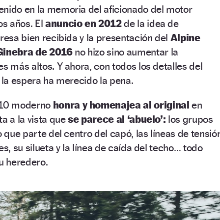
enido en la memoria del aficionado del motor
os años. El
anuncio en 2012
de la idea de
presa bien recibida y la presentación del
Alpine
 Ginebra de 2016
no hizo sino aumentar la
s más altos. Y ahora, con todos los detalles del
, la espera ha merecido la pena.
A110 moderno
honra y homenajea al original
en
a a la vista que
se parece al ‘abuelo’:
los grupos
o que parte del centro del capó, las líneas de tensió
es, su silueta y la línea de caída del techo… todo
su heredero.