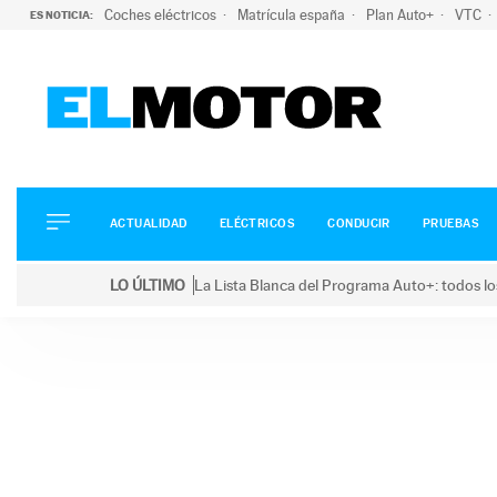
Coches eléctricos
Matrícula españa
Plan Auto+
VTC
ES NOTICIA:
ACTUALIDAD
ELÉCTRICOS
CONDUCIR
ACTUALIDAD
ELÉCTRICOS
CONDUCIR
PRUEBAS
PRUEBAS
Saltar
VIRALES
LO ÚLTIMO
La Lista Blanca del Programa Auto+: todos lo
al
PODCAST
LO ÚLTIMO
La Lista Blanca del Programa Auto+: todos los coc
contenido
MOTOS
TECNOLOGÍA
SUPERCOCHES
MOTORTV
PREMIOS
SERVICIOS