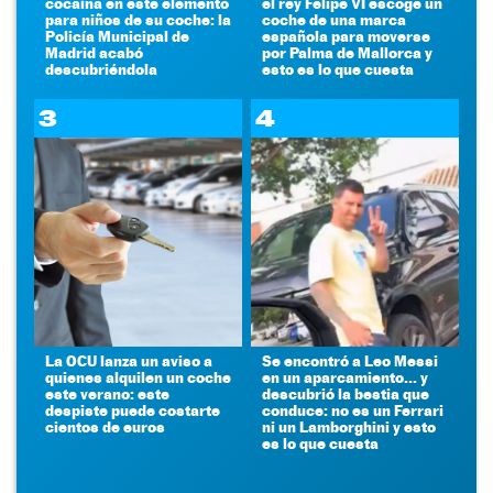
cocaína en este elemento
el rey Felipe VI escoge un
para niños de su coche: la
coche de una marca
Policía Municipal de
española para moverse
Madrid acabó
por Palma de Mallorca y
descubriéndola
esto es lo que cuesta
3
4
La OCU lanza un aviso a
Se encontró a Leo Messi
quienes alquilen un coche
en un aparcamiento... y
este verano: este
descubrió la bestia que
despiste puede costarte
conduce: no es un Ferrari
cientos de euros
ni un Lamborghini y esto
es lo que cuesta