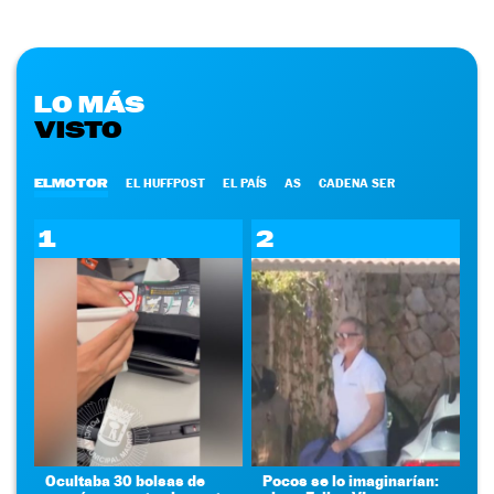
LO MÁS
VISTO
ELMOTOR
EL HUFFPOST
EL PAÍS
AS
CADENA SER
1
2
Ocultaba 30 bolsas de
Pocos se lo imaginarían: