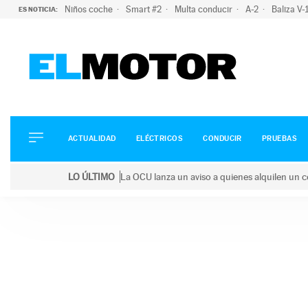
Niños coche
Smart #2
Multa conducir
A-2
Baliza V
ES NOTICIA:
ACTUALIDAD
ELÉCTRICOS
CONDUCIR
ACTUALIDAD
ELÉCTRICOS
CONDUCIR
PRUEBAS
PRUEBAS
Saltar
VIRALES
LO ÚLTIMO
La OCU lanza un aviso a quienes alquilen un c
al
PODCAST
LO ÚLTIMO
La OCU lanza un aviso a quienes alquilen un coche 
contenido
MOTOS
TECNOLOGÍA
SUPERCOCHES
MOTORTV
PREMIOS
SERVICIOS