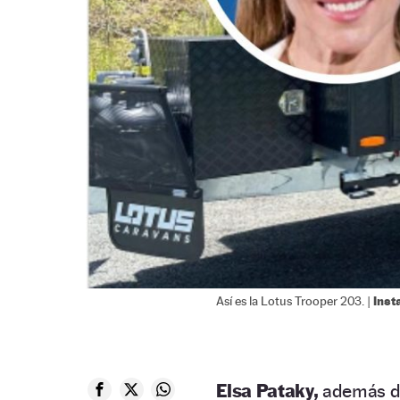
Inst
Así es la Lotus Trooper 203. |
Elsa Pataky,
además de