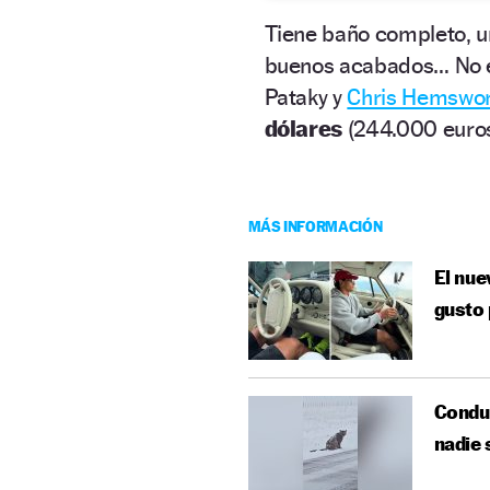
Tiene baño completo, 
buenos acabados… No es
Pataky y
Chris Hemswo
dólares
(244.000 euros
MÁS INFORMACIÓN
El nue
gusto 
Conduc
nadie 