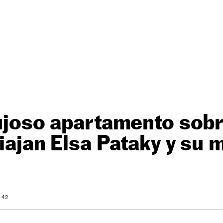
lujoso apartamento sob
viajan Elsa Pataky y su 
: 42