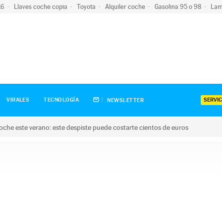
-16
Llaves coche copia
Toyota
Alquiler coche
Gasolina 95 o 98
Lam
SERVIC
VIRALES
TECNOLOGÍA
NEWSLETTER
oche este verano: este despiste puede costarte cientos de euros
este verano: este despiste puede costarte cientos de euros