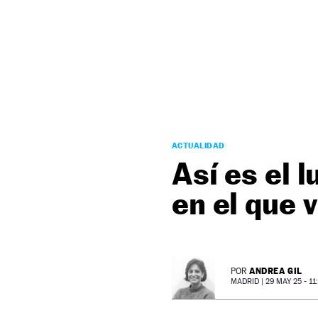
NEWSLETTER
SÍGUENOS
ACTUALIDAD
Así es el 
en el que 
ANDREA GIL
POR
MADRID |
29 MAY 25 - 11