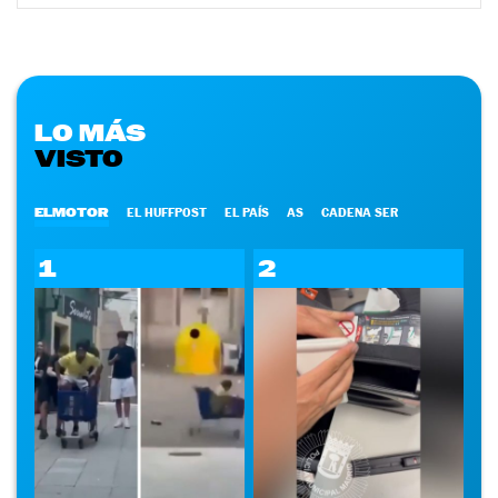
LO MÁS
VISTO
ELMOTOR
EL HUFFPOST
EL PAÍS
AS
CADENA SER
1
2