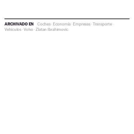
ARCHIVADO EN
Coches
·
Economía
·
Empresas
·
Transporte
·
Vehículos
·
Volvo
·
Zlatan Ibrahimovic