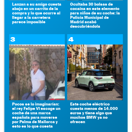
Lanzan a su amigo cuesta
Ocultaba 30 bolsas de
abajo en un carrito de la
cocaína en este elemento
compra y lo que ocurre al
para niños de su coche: la
llegar a la carretera
Policía Municipal de
parece imposible
Madrid acabó
descubriéndola
3
4
Pocos se lo imaginarían:
Este coche eléctrico
el rey Felipe VI escoge un
cuesta menos de 14.000
coche de una marca
euros y tiene algo que
española para moverse
muchos BMW ya no
por Palma de Mallorca y
ofrecen
esto es lo que cuesta