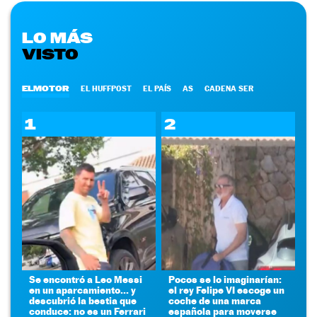
LO MÁS
VISTO
ELMOTOR
EL HUFFPOST
EL PAÍS
AS
CADENA SER
1
2
Se encontró a Leo Messi
Pocos se lo imaginarían:
en un aparcamiento... y
el rey Felipe VI escoge un
descubrió la bestia que
coche de una marca
conduce: no es un Ferrari
española para moverse