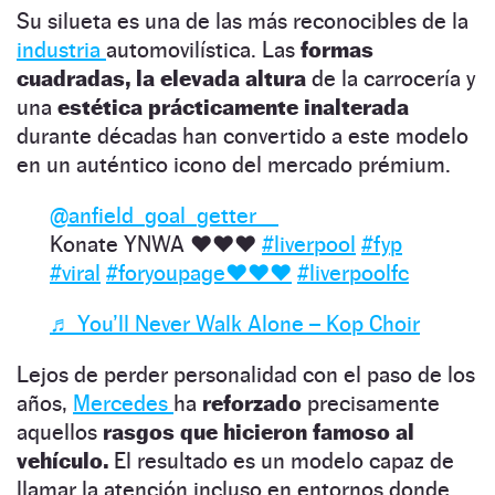
Su silueta es una de las más reconocibles de la
industria
automovilística. Las
formas
cuadradas, la elevada altura
de la carrocería y
una
estética prácticamente inalterada
durante décadas han convertido a este modelo
en un auténtico icono del mercado prémium.
@anfield_goal_getter__
Konate YNWA ❤️❤️❤️
#liverpool
#fyp
#viral
#foryoupage❤️❤️❤️
#liverpoolfc
♬ You’ll Never Walk Alone – Kop Choir
Lejos de perder personalidad con el paso de los
años,
Mercedes
ha
reforzado
precisamente
aquellos
rasgos que hicieron famoso al
vehículo.
El resultado es un modelo capaz de
llamar la atención incluso en entornos donde