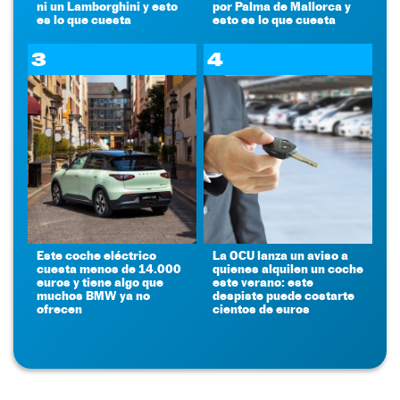
ni un Lamborghini y esto
por Palma de Mallorca y
es lo que cuesta
esto es lo que cuesta
3
4
Este coche eléctrico
La OCU lanza un aviso a
cuesta menos de 14.000
quienes alquilen un coche
euros y tiene algo que
este verano: este
muchos BMW ya no
despiste puede costarte
ofrecen
cientos de euros