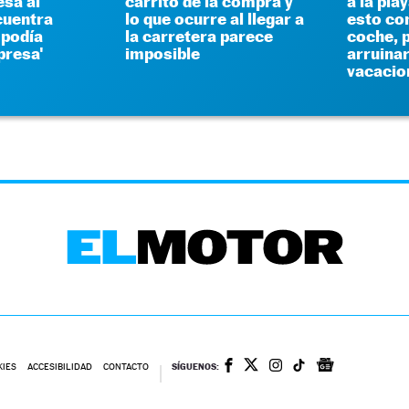
sa al
carrito de la compra y
a la pla
cuentra
lo que ocurre al llegar a
esto con
 podía
la carretera parece
coche, 
presa'
imposible
arruinar
vacacio
SÍGUENOS:
KIES
ACCESIBILIDAD
CONTACTO