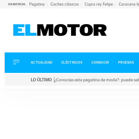
Pegatina
Coches clásicos
Cupra rey Felipe
Caravana l
ES NOTICIA:
ACTUALIDAD
ELÉCTRICOS
CONDUCIR
ACTUALIDAD
ELÉCTRICOS
CONDUCIR
PRUEBAS
PRUEBAS
Saltar
VIRALES
LO ÚLTIMO
¿Conocías esta pegatina de moda?: puede salv
al
PODCAST
LO ÚLTIMO
¿Conocías esta pegatina de moda?: puede salvar tu
contenido
MOTOS
TECNOLOGÍA
SUPERCOCHES
MOTORTV
PREMIOS
SERVICIOS