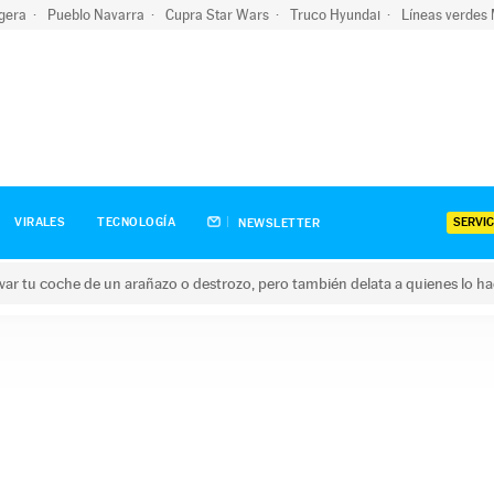
igera
Pueblo Navarra
Cupra Star Wars
Truco Hyundai
Líneas verdes
SERVIC
VIRALES
TECNOLOGÍA
NEWSLETTER
ar tu coche de un arañazo o destrozo, pero también delata a quienes lo h
 coche de un arañazo o destrozo, pero también delata a quienes 