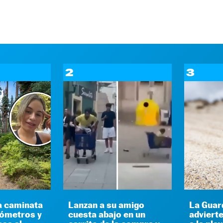
2
3
a caminata
Lanzan a su amigo
La Guard
lómetros y
cuesta abajo en un
advierte