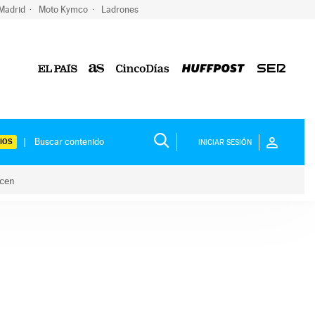
 Madrid
Moto Kymco
Ladrones
IOS
INICIAR SESIÓN
acen
lo hacen