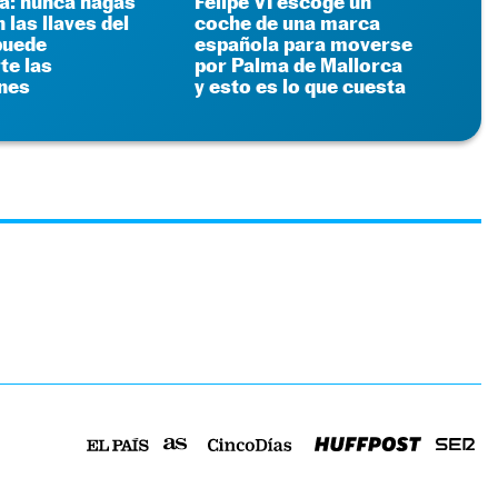
ya: nunca hagas
Felipe VI escoge un
 las llaves del
coche de una marca
puede
española para moverse
te las
por Palma de Mallorca
nes
y esto es lo que cuesta