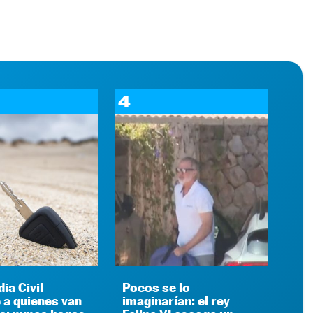
4
ia Civil
Pocos se lo
 a quienes van
imaginarían: el rey