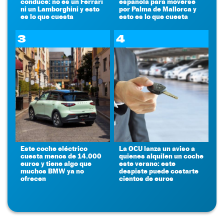
conduce: no es un Ferrari
española para moverse
ni un Lamborghini y esto
por Palma de Mallorca y
es lo que cuesta
esto es lo que cuesta
3
4
Este coche eléctrico
La OCU lanza un aviso a
cuesta menos de 14.000
quienes alquilen un coche
euros y tiene algo que
este verano: este
muchos BMW ya no
despiste puede costarte
ofrecen
cientos de euros