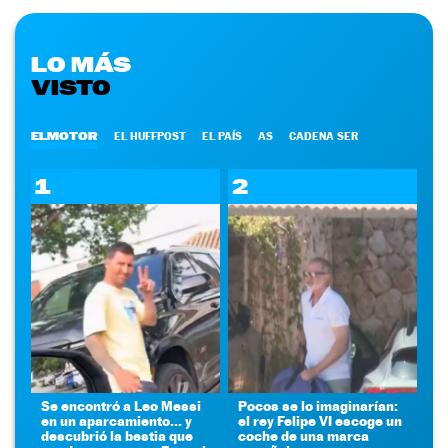
LO MÁS
VISTO
ELMOTOR
EL HUFFPOST
EL PAÍS
AS
CADENA SER
1
2
Se encontró a Leo Messi
Pocos se lo imaginarían:
en un aparcamiento... y
el rey Felipe VI escoge un
descubrió la bestia que
coche de una marca