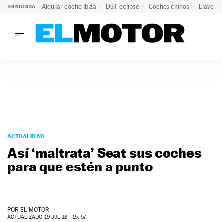
Alquilar coche Ibiza
DGT eclipse
Coches chinos
Llaves 
ES NOTICIA:
LO ÚLTIMO
El probable colapso tras el eclipse: la DGT prevé un millón 
LO ÚLTIMO
El probable colapso tras el eclipse: la DGT prevé un millón 
ACTUALIDAD
ELÉCTRICOS
CONDUCIR
PRUEBAS
Saltar
VIRALES
al
ACTUALIDAD
PODCAST
contenido
Así ‘maltrata’ Seat sus coches
MOTOS
para que estén a punto
TECNOLOGÍA
SUPERCOCHES
MOTORTV
PREMIOS
POR
EL MOTOR
SERVICIOS
ACTUALIZADO 19 JUL 18 - 15: 57