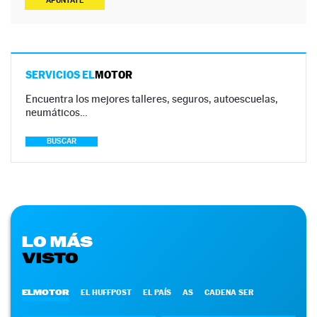
APÚNTATE
SERVICIOS EL
MOTOR
Encuentra los mejores talleres, seguros, autoescuelas,
neumáticos…
BUSCAR
LO MÁS
VISTO
ELMOTOR
EL HUFFPOST
EL PAÍS
AS
CADENA SER