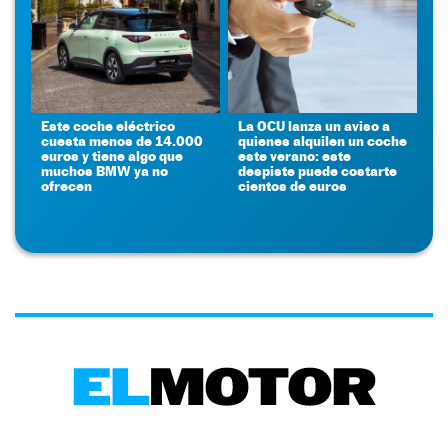
Este coche eléctrico
La OCU lanza un aviso a
cuesta menos de 14.000
quienes alquilen un coche
euros y tiene algo que
este verano: este
muchos BMW ya no
despiste puede costarte
ofrecen
cientos de euros