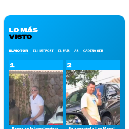
LO MÁS
VISTO
ELMOTOR
EL HUFFPOST
EL PAÍS
AS
CADENA SER
1
2
Pocos se lo imaginarían:
Se encontró a Leo Messi