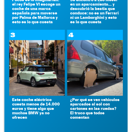
el rey Felipe VI escoge un
en un aparcamiento... y
coche de una marca
descubrió la bestia que
española para moverse
conduce: no es un Ferrari
por Palma de Mallorca y
ni un Lamborghini y esto
esto es lo que cuesta
es lo que cuesta
3
4
Este coche eléctrico
¿Por qué se ven vehículos
cuesta menos de 14.000
aparcados al sol con
euros y tiene algo que
cartones en las ruedas?
muchos BMW ya no
El truco que todos
ofrecen
comentan