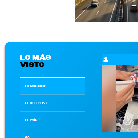
LO MÁS
1
VISTO
ELMOTOR
EL HUFFPOST
EL PAÍS
AS