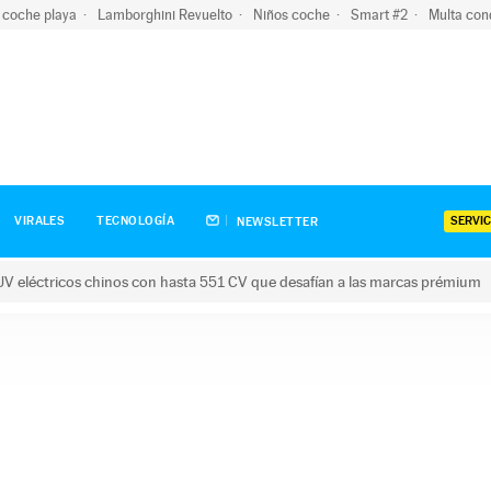
 coche playa
Lamborghini Revuelto
Niños coche
Smart #2
Multa con
SERVIC
VIRALES
TECNOLOGÍA
NEWSLETTER
V eléctricos chinos con hasta 551 CV que desafían a las marcas prémium
tricos chinos con hasta 551 CV que desafían a las marcas prém