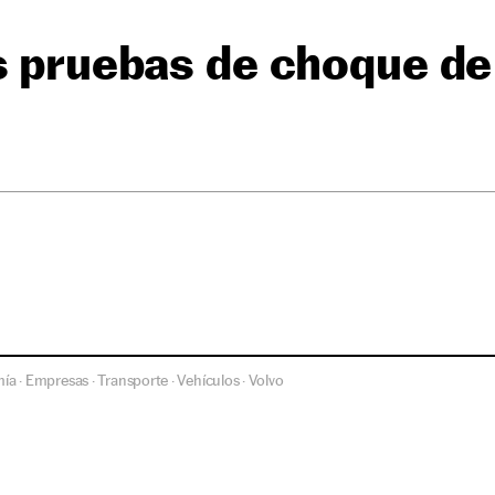
s pruebas de choque de
ía
Empresas
Transporte
Vehículos
Volvo
·
·
·
·