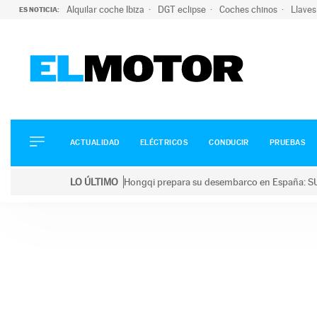
Alquilar coche Ibiza
DGT eclipse
Coches chinos
Llaves
ES NOTICIA:
ACTUALIDAD
ELÉCTRICOS
CONDUCIR
ACTUALIDAD
ELÉCTRICOS
CONDUCIR
PRUEBAS
PRUEBAS
Saltar
VIRALES
LO ÚLTIMO
Hongqi prepara su desembarco en España: SU
al
PODCAST
LO ÚLTIMO
Hongqi prepara su desembarco en España: SUV eléc
contenido
MOTOS
TECNOLOGÍA
SUPERCOCHES
MOTORTV
PREMIOS
SERVICIOS