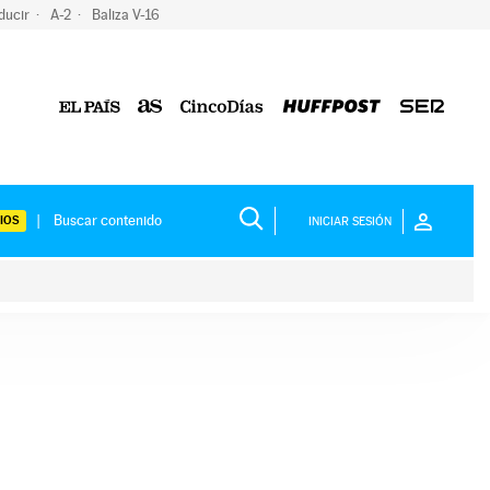
ducir
A-2
Baliza V-16
IOS
INICIAR SESIÓN
ium