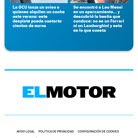
La OCU lanza un aviso a
Se encontró a Leo Messi
quienes alquilen un coche
en un aparcamiento... y
este verano: este
descubrió la bestia que
despiste puede costarte
conduce: no es un Ferrari
cientos de euros
ni un Lamborghini y esto
es lo que cuesta
AVISO LEGAL
POLÍTICA DE PRIVACIDAD
CONFIGURACIÓN DE COOKIES