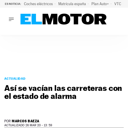
Coches eléctricos
Matrícula españa
Plan Auto+
VTC
ES NOTICIA:
LO ÚLTIMO
La Lista Blanca del Programa Auto+: todos los coches eléct
LO ÚLTIMO
La Lista Blanca del Programa Auto+: todos los coches eléctr
ACTUALIDAD
ELÉCTRICOS
CONDUCIR
PRUEBAS
Saltar
VIRALES
al
ACTUALIDAD
PODCAST
contenido
Así se vacían las carreteras con
MOTOS
el estado de alarma
TECNOLOGÍA
SUPERCOCHES
MOTORTV
PREMIOS
MARCOS BAEZA
POR
SERVICIOS
ACTUALIZADO 26 MAR 20 - 13: 59