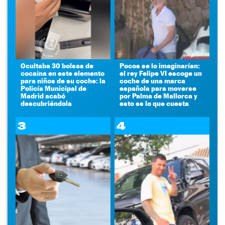
Ocultaba 30 bolsas de
Pocos se lo imaginarían:
cocaína en este elemento
el rey Felipe VI escoge un
para niños de su coche: la
coche de una marca
Policía Municipal de
española para moverse
Madrid acabó
por Palma de Mallorca y
descubriéndola
esto es lo que cuesta
3
4