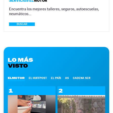
SERVICIOS EL
MOTOR
Encuentra los mejores talleres, seguros, autoescuelas,
neumáticos…
BUSCAR
LO MÁS
VISTO
ELMOTOR
EL HUFFPOST
EL PAÍS
AS
CADENA SER
1
2