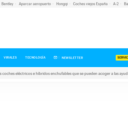
Bentley
Aparcar aeropuerto
Hongqi
Coches viejos España
A-2
Ba
SERVIC
VIRALES
TECNOLOGÍA
NEWSLETTER
s coches eléctricos e híbridos enchufables que se pueden acoger a las ayu
hes eléctricos e híbridos enchufables que se pueden acoger a la