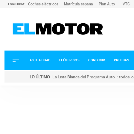
Coches eléctricos
Matrícula españa
Plan Auto+
VTC
ES NOTICIA:
ACTUALIDAD
ELÉCTRICOS
CONDUCIR
ACTUALIDAD
ELÉCTRICOS
CONDUCIR
PRUEBAS
PRUEBAS
Saltar
VIRALES
LO ÚLTIMO
La Lista Blanca del Programa Auto+: todos lo
al
PODCAST
LO ÚLTIMO
La Lista Blanca del Programa Auto+: todos los coc
contenido
MOTOS
TECNOLOGÍA
SUPERCOCHES
MOTORTV
PREMIOS
SERVICIOS