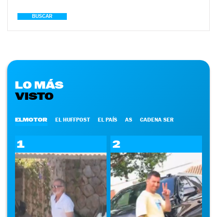
BUSCAR
LO MÁS
VISTO
ELMOTOR
EL HUFFPOST
EL PAÍS
AS
CADENA SER
1
2