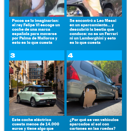
Pocos se lo imaginarían:
Se encontró a Leo Messi
el rey Felipe VI escoge un
en un aparcamiento... y
coche de una marca
descubrió la bestia que
española para moverse
conduce: no es un Ferrari
por Palma de Mallorca y
ni un Lamborghini y esto
esto es lo que cuesta
es lo que cuesta
3
4
Este coche eléctrico
¿Por qué se ven vehículos
cuesta menos de 14.000
aparcados al sol con
euros y tiene algo que
cartones en las ruedas?