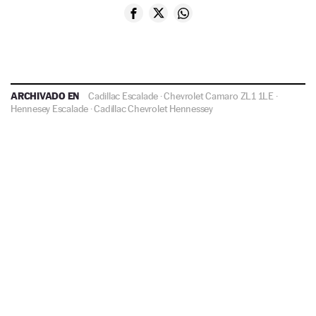
ARCHIVADO EN
Cadillac Escalade
·
Chevrolet Camaro ZL1 1LE
·
Hennesey Escalade
·
Cadillac
Chevrolet
Hennessey