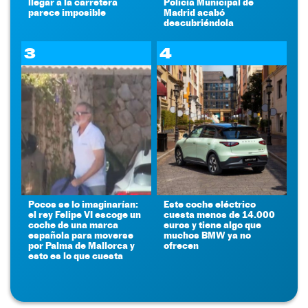
llegar a la carretera
Policía Municipal de
parece imposible
Madrid acabó
descubriéndola
3
4
Pocos se lo imaginarían:
Este coche eléctrico
el rey Felipe VI escoge un
cuesta menos de 14.000
coche de una marca
euros y tiene algo que
española para moverse
muchos BMW ya no
por Palma de Mallorca y
ofrecen
esto es lo que cuesta