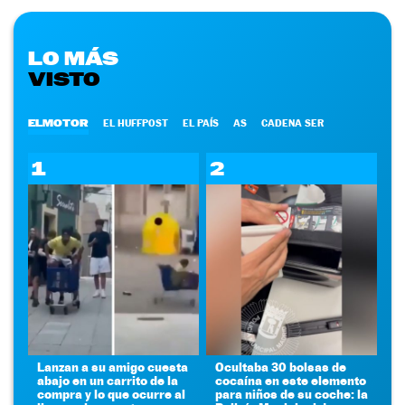
LO MÁS
VISTO
ELMOTOR
EL HUFFPOST
EL PAÍS
AS
CADENA SER
1
2
Lanzan a su amigo cuesta
Ocultaba 30 bolsas de
abajo en un carrito de la
cocaína en este elemento
compra y lo que ocurre al
para niños de su coche: la