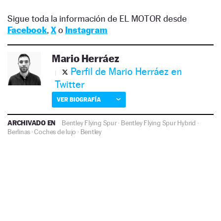
Sigue toda la información de EL MOTOR desde
Facebook
,
X
o
Instagram
Mario Herráez
Perfil de Mario Herráez en
Twitter
VER BIOGRAFÍA
ARCHIVADO EN
Bentley Flying Spur
·
Bentley Flying Spur Hybrid
·
Berlinas
·
Coches de lujo
·
Bentley