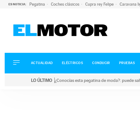
Pegatina
Coches clásicos
Cupra rey Felipe
Caravana l
ES NOTICIA:
ACTUALIDAD
ELÉCTRICOS
CONDUCIR
ACTUALIDAD
ELÉCTRICOS
CONDUCIR
PRUEBAS
PRUEBAS
Saltar
VIRALES
LO ÚLTIMO
¿Conocías esta pegatina de moda?: puede salv
al
PODCAST
LO ÚLTIMO
¿Conocías esta pegatina de moda?: puede salvar tu
contenido
MOTOS
TECNOLOGÍA
SUPERCOCHES
MOTORTV
PREMIOS
SERVICIOS