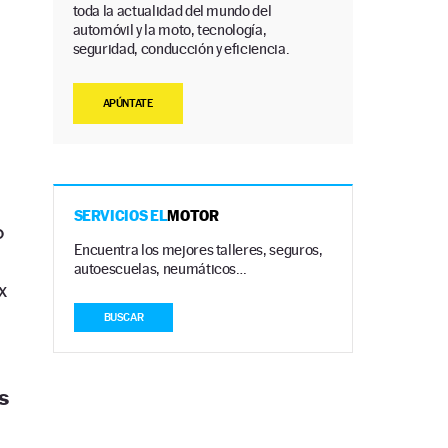
toda la actualidad del mundo del
automóvil y la moto, tecnología,
seguridad, conducción y eficiencia.
APÚNTATE
SERVICIOS EL
MOTOR
o
Encuentra los mejores talleres, seguros,
autoescuelas, neumáticos…
x
BUSCAR
s