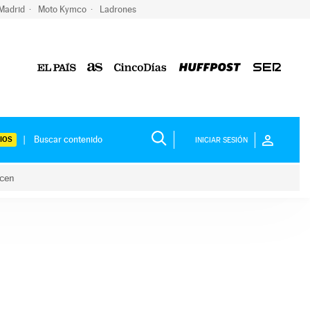
 Madrid
Moto Kymco
Ladrones
IOS
INICIAR SESIÓN
acen
lo hacen