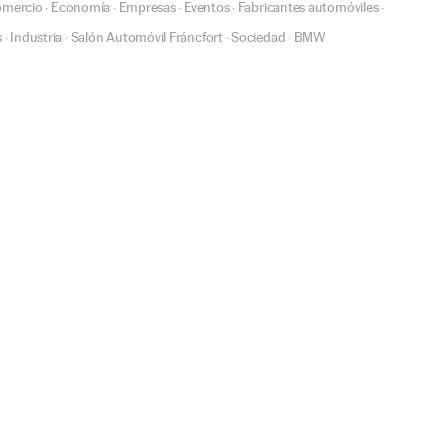
mercio
Economía
Empresas
Eventos
Fabricantes automóviles
·
·
·
·
·
s
Industria
Salón Automóvil Fráncfort
Sociedad
BMW
·
·
·
·