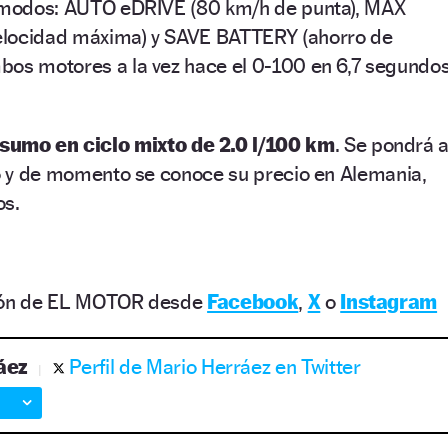
s modos: AUTO eDRIVE (80 km/h de punta), MAX
elocidad máxima) y SAVE BATTERY (ahorro de
bos motores a la vez hace el 0-100 en 6,7 segundo
sumo en ciclo mixto de 2.0 l/100 km
. Se pondrá 
ño y de momento se conoce su precio en Alemania,
os.
ción de EL MOTOR desde
Facebook
,
X
o
Instagram
áez
Perfil de Mario Herráez en Twitter