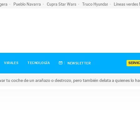
igera
Pueblo Navarra
Cupra Star Wars
Truco Hyundai
Líneas verdes
SERVIC
VIRALES
TECNOLOGÍA
NEWSLETTER
ar tu coche de un arañazo o destrozo, pero también delata a quienes lo h
 coche de un arañazo o destrozo, pero también delata a quienes 