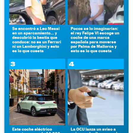
Se encontró a Leo Messi
Pocos se lo imaginarían:
en un aparcamiento... y
el rey Felipe VI escoge un
descubrió la bestia que
coche de una marca
conduce: no es un Ferrari
española para moverse
ni un Lamborghini y esto
por Palma de Mallorca y
es lo que cuesta
esto es lo que cuesta
3
4
Este coche eléctrico
La OCU lanza un aviso a