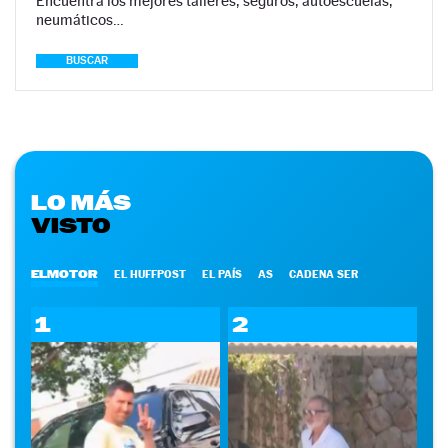
Encuentra los mejores talleres, seguros, autoescuelas,
neumáticos…
BUSCAR
LO MÁS
VISTO
ELMOTOR
EL HUFFPOST
EL PAÍS
AS
CADENA SER
1
2