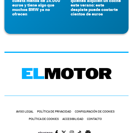
cuesta menos de 14.000
quienes alquilen un coche
euros y tiene algo que
este verano: este
muchos BMW ya no
despiste puede costarte
ofrecen
cientos de euros
AVISO LEGAL
POLÍTICA DE PRIVACIDAD
CONFIGURACIÓN DE COOKIES
POLÍTICA DE COOKIES
ACCESIBILIDAD
CONTACTO