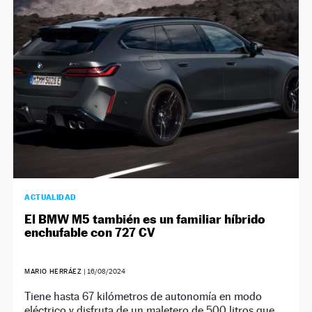
NEWSLETTER
SÍGUENOS
ACTUALIDAD
El BMW M5 también es un familiar híbrido
enchufable con 727 CV
MARIO HERRÁEZ
|
16/08/2024
Tiene hasta 67 kilómetros de autonomía en modo
eléctrico y disfruta de un maletero de 500 litros que