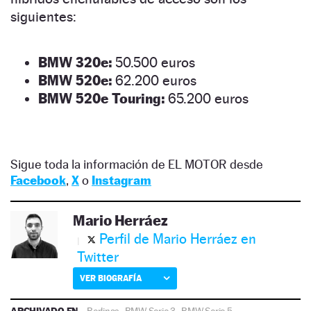
siguientes:
BMW 320e:
50.500 euros
BMW 520e:
62.200 euros
BMW 520e Touring:
65.200 euros
Sigue toda la información de EL MOTOR desde
Facebook
,
X
o
Instagram
Mario Herráez
Perfil de Mario Herráez en
Twitter
VER BIOGRAFÍA
ARCHIVADO EN
Berlinas
·
BMW Serie 3
·
BMW Serie 5
·