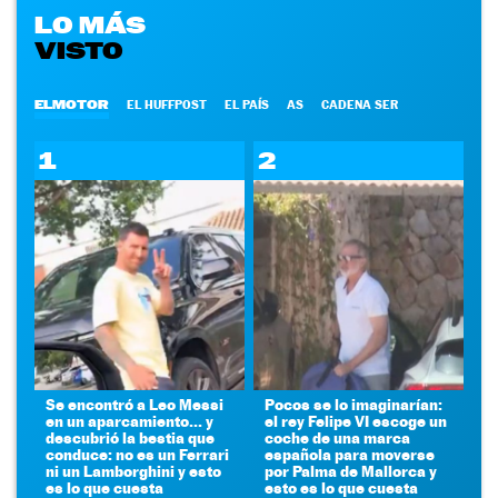
LO MÁS
VISTO
ELMOTOR
EL HUFFPOST
EL PAÍS
AS
CADENA SER
1
2
Se encontró a Leo Messi
Pocos se lo imaginarían:
en un aparcamiento... y
el rey Felipe VI escoge un
descubrió la bestia que
coche de una marca
conduce: no es un Ferrari
española para moverse
ni un Lamborghini y esto
por Palma de Mallorca y
es lo que cuesta
esto es lo que cuesta