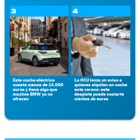
3
4
Este coche eléctrico
La OCU lanza un aviso a
cuesta menos de 14.000
quienes alquilen un coche
euros y tiene algo que
este verano: este
muchos BMW ya no
despiste puede costarte
ofrecen
cientos de euros