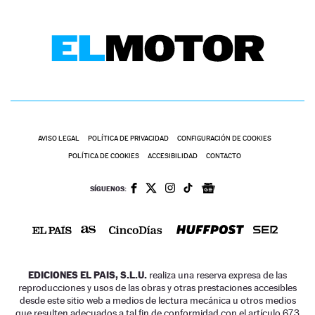
AVISO LEGAL
POLÍTICA DE PRIVACIDAD
CONFIGURACIÓN DE COOKIES
POLÍTICA DE COOKIES
ACCESIBILIDAD
CONTACTO
SÍGUENOS:
EDICIONES EL PAIS, S.L.U.
realiza una reserva expresa de las
reproducciones y usos de las obras y otras prestaciones accesibles
desde este sitio web a medios de lectura mecánica u otros medios
que resulten adecuados a tal fin de conformidad con el artículo 67.3