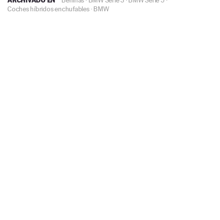
Coches híbridos enchufables
·
BMW