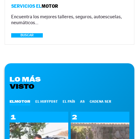
SERVICIOS EL
MOTOR
Encuentra los mejores talleres, seguros, autoescuelas,
neumáticos…
BUSCAR
LO MÁS
VISTO
ELMOTOR
EL HUFFPOST
EL PAÍS
AS
CADENA SER
1
2