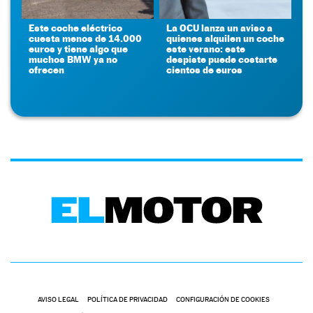
Este coche eléctrico
La OCU lanza un aviso a
cuesta menos de 14.000
quienes alquilen un coche
euros y tiene algo que
este verano: este
muchos BMW ya no
despiste puede costarte
ofrecen
cientos de euros
AVISO LEGAL
POLÍTICA DE PRIVACIDAD
CONFIGURACIÓN DE COOKIES