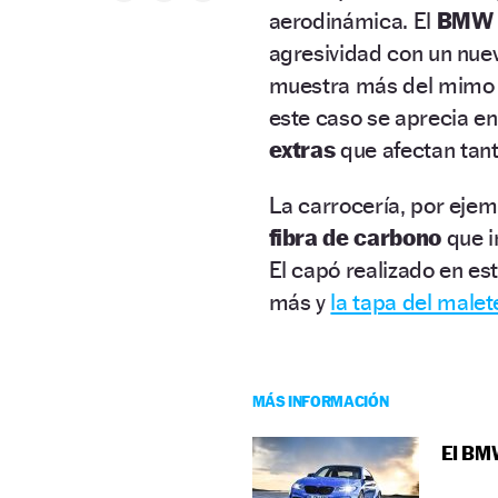
aerodinámica. El
BMW 
agresividad con un nue
muestra más del mimo 
este caso se aprecia e
extras
que afectan tanto
La carrocería, por eje
fibra de carbono
que i
El capó realizado en est
más y
la tapa del malet
MÁS INFORMACIÓN
El BMW