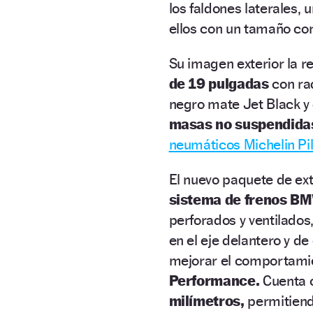
los faldones laterales, 
ellos con un tamaño co
Su imagen exterior la 
de 19 pulgadas
con rad
negro mate Jet Black y 
masas no suspendida
neumáticos Michelin Pil
El nuevo paquete de ex
sistema de frenos B
perforados y ventilados
en el eje delantero y d
mejorar el comportami
Performance.
Cuenta c
milímetros,
permitiendo