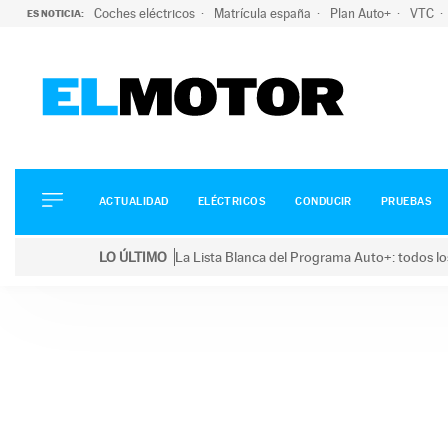
Coches eléctricos
Matrícula españa
Plan Auto+
VTC
ES NOTICIA:
ACTUALIDAD
ELÉCTRICOS
CONDUCIR
ACTUALIDAD
ELÉCTRICOS
CONDUCIR
PRUEBAS
PRUEBAS
Saltar
VIRALES
LO ÚLTIMO
La Lista Blanca del Programa Auto+: todos lo
al
PODCAST
LO ÚLTIMO
La Lista Blanca del Programa Auto+: todos los coc
contenido
MOTOS
TECNOLOGÍA
SUPERCOCHES
MOTORTV
PREMIOS
SERVICIOS