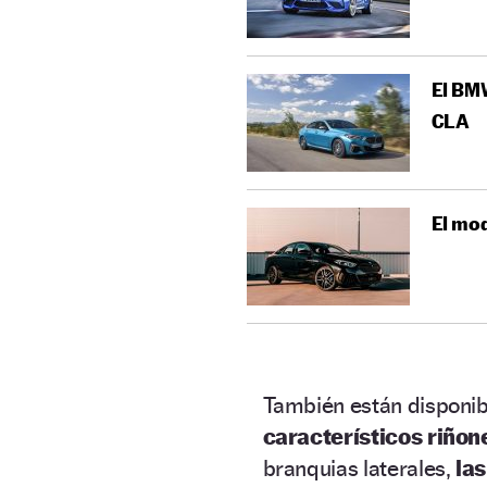
El BMW
CLA
El mod
También están disponib
característicos riñone
branquias laterales,
las