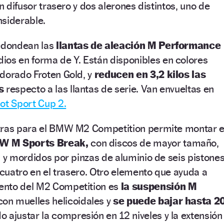
un difusor trasero y dos alerones distintos, uno de
nsiderable.
redondean las
llantas de aleación M Performance
ios en forma de Y. Están disponibles en colores
dorado Froten Gold, y
reducen en 3,2 kilos las
s
respecto a las llantas de serie. Van envueltas en
ot Sport Cup 2.
tras para el BMW M2 Competition permite montar e
MW M Sports Break,
con discos de mayor tamaño,
, y mordidos por pinzas de aluminio de seis pistone
e cuatro en el trasero. Otro elemento que ayuda a
ento del M2 Competition es
la suspensión M
on muelles helicoidales y
se puede bajar hasta 2
 ajustar la compresión en 12 niveles y la extensión