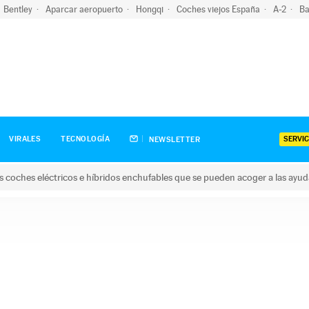
Bentley
Aparcar aeropuerto
Hongqi
Coches viejos España
A-2
Ba
SERVIC
VIRALES
TECNOLOGÍA
NEWSLETTER
s coches eléctricos e híbridos enchufables que se pueden acoger a las ayu
hes eléctricos e híbridos enchufables que se pueden acoger a la