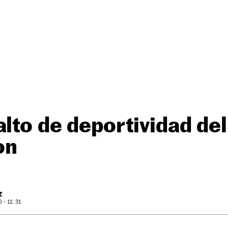
alto de deportividad d
on
Z
- 11: 31