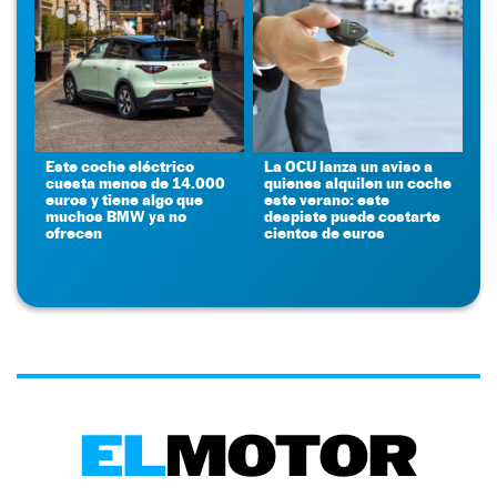
Este coche eléctrico
La OCU lanza un aviso a
cuesta menos de 14.000
quienes alquilen un coche
euros y tiene algo que
este verano: este
muchos BMW ya no
despiste puede costarte
ofrecen
cientos de euros