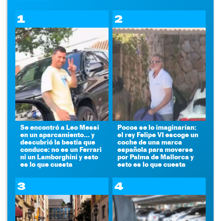
1
2
Se encontró a Leo Messi
Pocos se lo imaginarían:
en un aparcamiento... y
el rey Felipe VI escoge un
descubrió la bestia que
coche de una marca
conduce: no es un Ferrari
española para moverse
ni un Lamborghini y esto
por Palma de Mallorca y
es lo que cuesta
esto es lo que cuesta
3
4