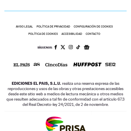
AVISO LEGAL
POLÍTICA DE PRIVACIDAD
CONFIGURACIÓN DE COOKIES
POLÍTICA DE COOKIES
ACCESIBILIDAD
CONTACTO
SÍGUENOS:
EDICIONES EL PAIS, S.L.U.
realiza una reserva expresa de las
reproducciones y usos de las obras y otras prestaciones accesibles
desde este sitio web a medios de lectura mecánica u otros medios
que resulten adecuados a tal fin de conformidad con el artículo 67.3
del Real Decreto-ley 24/2021, de 2 de noviembre.