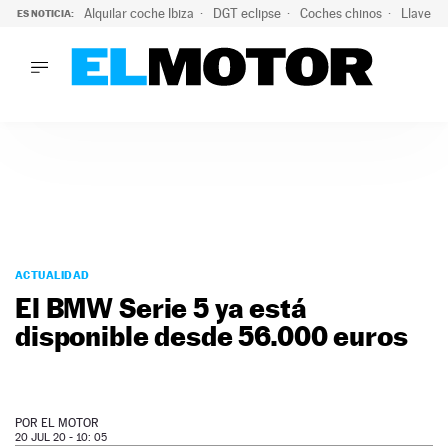
Alquilar coche Ibiza
DGT eclipse
Coches chinos
Llaves 
ES NOTICIA:
LO ÚLTIMO
Hongqi prepara su desembarco en España: SUV eléctricos c
LO ÚLTIMO
Hongqi prepara su desembarco en España: SUV eléctricos c
ACTUALIDAD
ELÉCTRICOS
CONDUCIR
PRUEBAS
Saltar
VIRALES
al
ACTUALIDAD
PODCAST
contenido
El BMW Serie 5 ya está
MOTOS
disponible desde 56.000 euros
TECNOLOGÍA
SUPERCOCHES
MOTORTV
PREMIOS
POR
EL MOTOR
SERVICIOS
20 JUL 20 - 10: 05