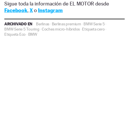
Sigue toda la información de EL MOTOR desde
Facebook
,
X
o
Instagram
ARCHIVADO EN
Berlinas
·
Berlinas premium
·
BMW Serie 5
·
BMW Serie 5 Touring
·
Coches micro-híbridos
·
Etiqueta cero
·
Etiqueta Eco
·
BMW