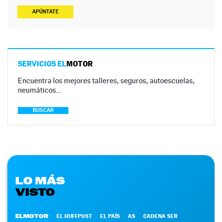
APÚNTATE
SERVICIOS EL
MOTOR
Encuentra los mejores talleres, seguros, autoescuelas,
neumáticos…
BUSCAR
LO MÁS
VISTO
ELMOTOR
EL HUFFPOST
EL PAÍS
AS
CADENA SER