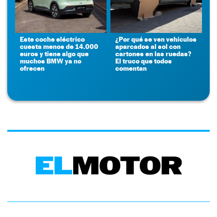
Este coche eléctrico
¿Por qué se ven vehículos
cuesta menos de 14.000
aparcados al sol con
euros y tiene algo que
cartones en las ruedas?
muchos BMW ya no
El truco que todos
ofrecen
comentan