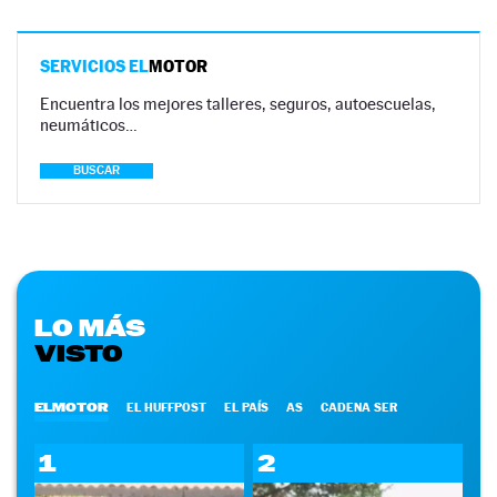
SERVICIOS EL
MOTOR
Encuentra los mejores talleres, seguros, autoescuelas,
neumáticos…
BUSCAR
LO MÁS
VISTO
ELMOTOR
EL HUFFPOST
EL PAÍS
AS
CADENA SER
1
2