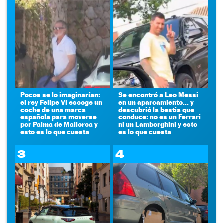
Pocos se lo imaginarían:
Se encontró a Leo Messi
el rey Felipe VI escoge un
en un aparcamiento... y
coche de una marca
descubrió la bestia que
española para moverse
conduce: no es un Ferrari
por Palma de Mallorca y
ni un Lamborghini y esto
esto es lo que cuesta
es lo que cuesta
3
4