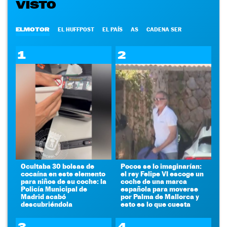
VISTO
ELMOTOR
EL HUFFPOST
EL PAÍS
AS
CADENA SER
1
2
Ocultaba 30 bolsas de
Pocos se lo imaginarían:
cocaína en este elemento
el rey Felipe VI escoge un
para niños de su coche: la
coche de una marca
Policía Municipal de
española para moverse
Madrid acabó
por Palma de Mallorca y
descubriéndola
esto es lo que cuesta
3
4