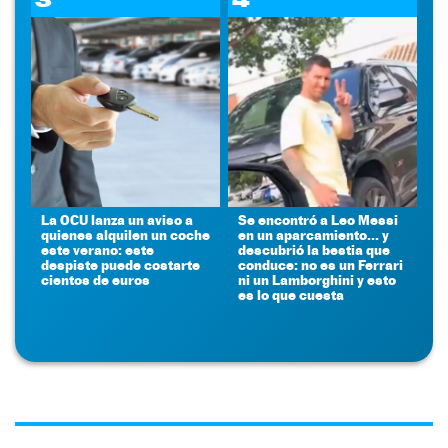
La OCU lanza un aviso a
Se encontró a Leo Messi
quienes alquilen un coche
en un aparcamiento... y
este verano: este
descubrió la bestia que
despiste puede costarte
conduce: no es un Ferrari
cientos de euros
ni un Lamborghini y esto
es lo que cuesta