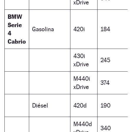
xDrive
BMW
Serie
Gasolina
420i
184
4
Cabrio
430i
245
xDrive
M440i
374
xDrive
Diésel
420d
190
M440d
340