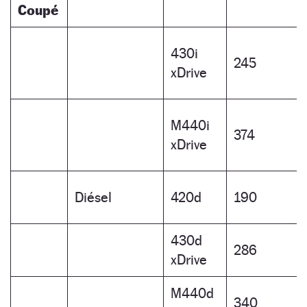
Coupé
430i
245
xDrive
M440i
374
xDrive
Diésel
420d
190
430d
286
xDrive
M440d
340