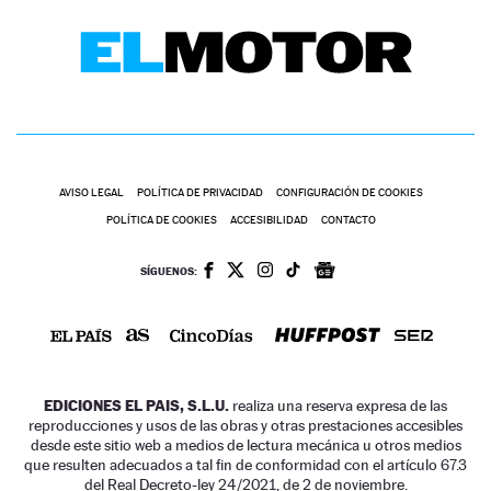
AVISO LEGAL
POLÍTICA DE PRIVACIDAD
CONFIGURACIÓN DE COOKIES
POLÍTICA DE COOKIES
ACCESIBILIDAD
CONTACTO
SÍGUENOS:
EDICIONES EL PAIS, S.L.U.
realiza una reserva expresa de las
reproducciones y usos de las obras y otras prestaciones accesibles
desde este sitio web a medios de lectura mecánica u otros medios
que resulten adecuados a tal fin de conformidad con el artículo 67.3
del Real Decreto-ley 24/2021, de 2 de noviembre.