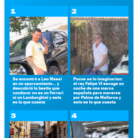
1
2
Se encontró a Leo Messi
Pocos se lo imaginarían:
en un aparcamiento... y
el rey Felipe VI escoge un
descubrió la bestia que
coche de una marca
conduce: no es un Ferrari
española para moverse
ni un Lamborghini y esto
por Palma de Mallorca y
es lo que cuesta
esto es lo que cuesta
3
4