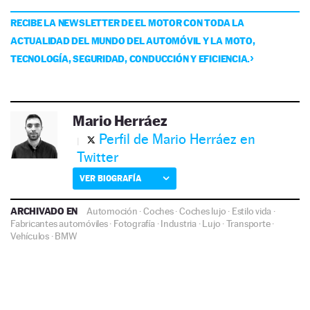
RECIBE LA NEWSLETTER DE EL MOTOR CON TODA LA
ACTUALIDAD DEL MUNDO DEL AUTOMÓVIL Y LA MOTO,
TECNOLOGÍA, SEGURIDAD, CONDUCCIÓN Y EFICIENCIA.
Mario Herráez
Perfil de Mario Herráez en
Twitter
VER BIOGRAFÍA
ARCHIVADO EN
Automoción
·
Coches
·
Coches lujo
·
Estilo vida
·
Fabricantes automóviles
·
Fotografía
·
Industria
·
Lujo
·
Transporte
·
Vehículos
·
BMW