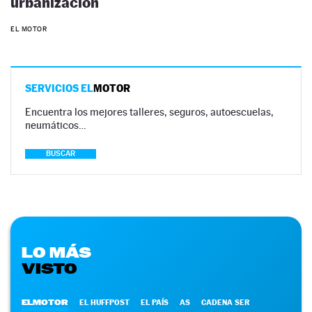
urbanización
EL MOTOR
SERVICIOS EL
MOTOR
Encuentra los mejores talleres, seguros, autoescuelas,
neumáticos…
BUSCAR
LO MÁS
VISTO
ELMOTOR
EL HUFFPOST
EL PAÍS
AS
CADENA SER