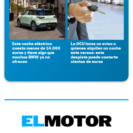
Este coche eléctrico
La OCU lanza un aviso a
cuesta menos de 14.000
quienes alquilen un coche
euros y tiene algo que
este verano: este
muchos BMW ya no
despiste puede costarte
ofrecen
cientos de euros