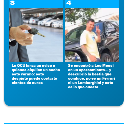
3
4
La OCU lanza un aviso a
Se encontró a Leo Messi
quienes alquilen un coche
en un aparcamiento... y
este verano: este
descubrió la bestia que
despiste puede costarte
conduce: no es un Ferrari
cientos de euros
ni un Lamborghini y esto
es lo que cuesta