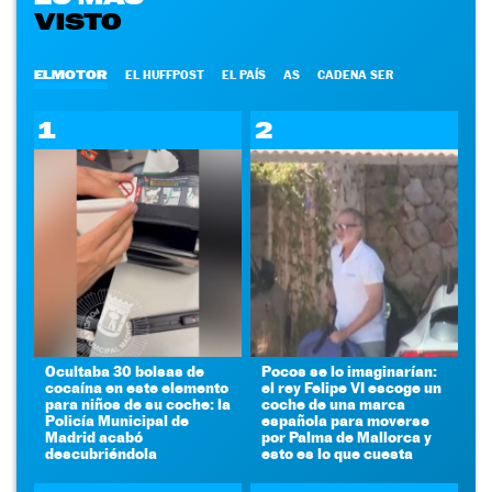
VISTO
ELMOTOR
EL HUFFPOST
EL PAÍS
AS
CADENA SER
1
2
Ocultaba 30 bolsas de
Pocos se lo imaginarían:
cocaína en este elemento
el rey Felipe VI escoge un
para niños de su coche: la
coche de una marca
Policía Municipal de
española para moverse
Madrid acabó
por Palma de Mallorca y
descubriéndola
esto es lo que cuesta