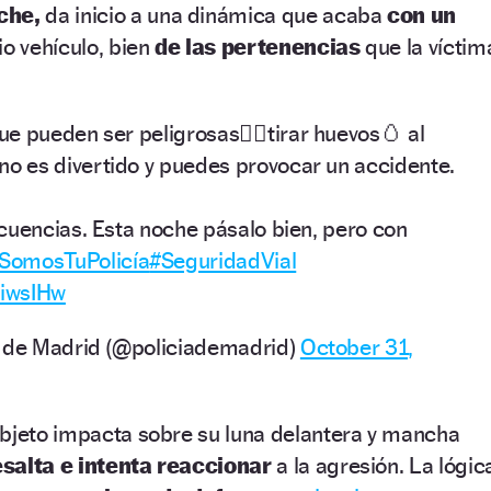
oche,
da inicio a una dinámica que acaba
con un
io vehículo, bien
de las pertenencias
que la víctim
ue pueden ser peligrosas👉🏽tirar huevos🥚 al
no es divertido y puedes provocar un accidente.
cuencias. Esta noche pásalo bien, pero con
SomosTuPolicía
#SeguridadVial
uiwsIHw
l de Madrid (@policiademadrid)
October 31,
objeto impacta sobre su luna delantera y mancha
salta e intenta reaccionar
a la agresión. La lógic