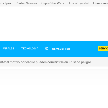
s Eclipse
Pueblo Navarra
Cupra Star Wars
Truco Hyundai
Líneas ver
SERVIC
VIRALES
TECNOLOGÍA
NEWSLETTER
olante: el motivo por el que pueden convertirse en un serio peligro
e: el motivo por el que pueden convertirse en un serio peligro