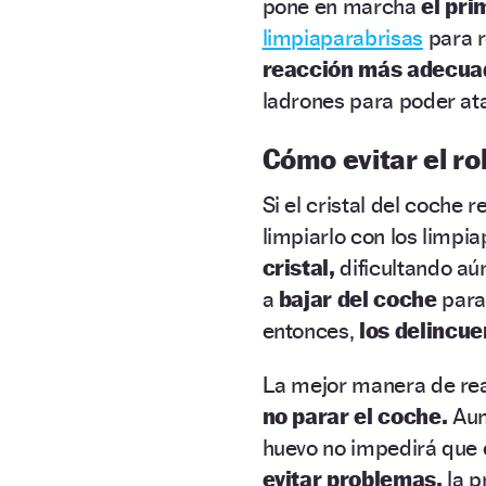
pone en marcha
el pr
limpiaparabrisas
para r
reacción más adecua
ladrones para poder at
Cómo evitar el ro
Si el cristal del coche 
limpiarlo con los limpia
cristal,
dificultando aú
a
bajar del coche
para
entonces,
los delincu
La mejor manera de reac
no parar el coche.
Aun
huevo no impedirá que e
evitar problemas,
la 