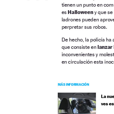
tienen un punto en com
es
Halloween
y que se
ladrones pueden aprovec
perpretar sus robos.
De hecho, la policía ha
que consiste en
lanzar 
inconvenientes y molesti
en circulación esta in
MÁS INFORMACIÓN
La nue
ves es