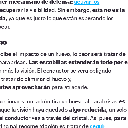
imer mecanismo de defensa:
activar los
ecuperar la visibilidad. Sin embargo, esta
no es la
da,
ya que es justo lo que están esperando los
acar.
bo
recibe el impacto de un huevo, lo peor será tratar de
parabrisas.
Las escobillas extenderán todo por e
n más la visión. El conductor se verá obligado
 tratar de eliminar el huevo y,
entes aprovecharán
para atracarle.
cionar si un ladrón tira un huevo al parabrisas
es
que la visión haya quedado
algo reducida,
un solo
l conductor vea a través del cristal. Así pues,
para
principal recomendación es tratar de
seguir