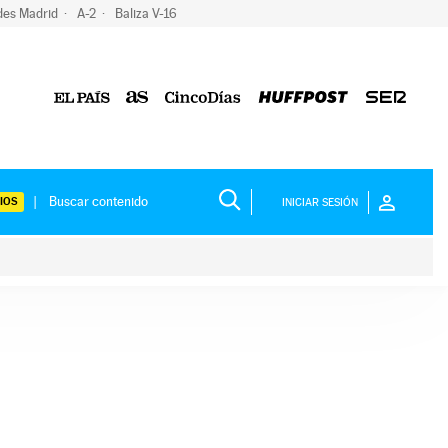
des Madrid
A-2
Baliza V-16
IOS
INICIAR SESIÓN