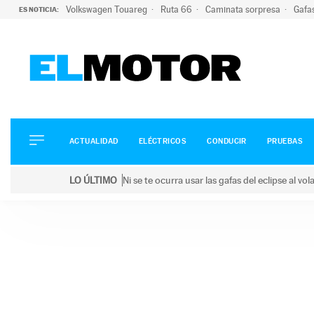
Volkswagen Touareg
Ruta 66
Caminata sorpresa
Gafa
ES NOTICIA:
ACTUALIDAD
ELÉCTRICOS
CONDUCIR
ACTUALIDAD
ELÉCTRICOS
CONDUCIR
PRUEBAS
PRUEBAS
Saltar
VIRALES
LO ÚLTIMO
Ni se te ocurra usar las gafas del eclipse al v
al
PODCAST
LO ÚLTIMO
Ni se te ocurra usar las gafas del eclipse al volant
contenido
MOTOS
TECNOLOGÍA
SUPERCOCHES
MOTORTV
PREMIOS
SERVICIOS