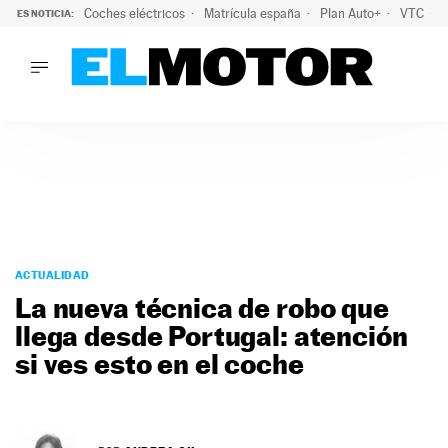
Coches eléctricos
Matrícula españa
Plan Auto+
VTC
ES NOTICIA:
LO ÚLTIMO
La Lista Blanca del Programa Auto+: todos los coches eléct
LO ÚLTIMO
La Lista Blanca del Programa Auto+: todos los coches eléctr
ACTUALIDAD
ELÉCTRICOS
CONDUCIR
PRUEBAS
Saltar
VIRALES
al
ACTUALIDAD
PODCAST
contenido
La nueva técnica de robo que
MOTOS
llega desde Portugal: atención
TECNOLOGÍA
si ves esto en el coche
SUPERCOCHES
MOTORTV
PREMIOS
SERVICIOS