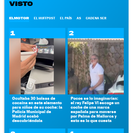
VISTO
ELMOTOR
EL HUFFPOST
EL PAÍS
AS
CADENA SER
1
2
Ocultaba 30 bolsas de
Pocos se lo imaginarían:
cocaína en este elemento
el rey Felipe VI escoge un
para niños de su coche: la
coche de una marca
Policía Municipal de
española para moverse
Madrid acabó
por Palma de Mallorca y
descubriéndola
esto es lo que cuesta