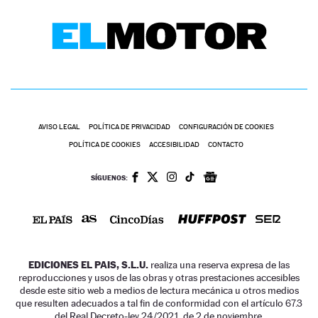
AVISO LEGAL
POLÍTICA DE PRIVACIDAD
CONFIGURACIÓN DE COOKIES
POLÍTICA DE COOKIES
ACCESIBILIDAD
CONTACTO
SÍGUENOS:
EDICIONES EL PAIS, S.L.U.
realiza una reserva expresa de las
reproducciones y usos de las obras y otras prestaciones accesibles
desde este sitio web a medios de lectura mecánica u otros medios
que resulten adecuados a tal fin de conformidad con el artículo 67.3
del Real Decreto-ley 24/2021, de 2 de noviembre.