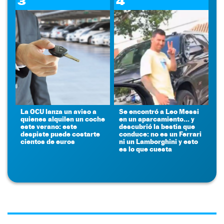
3
4
La OCU lanza un aviso a
Se encontró a Leo Messi
quienes alquilen un coche
en un aparcamiento... y
este verano: este
descubrió la bestia que
despiste puede costarte
conduce: no es un Ferrari
cientos de euros
ni un Lamborghini y esto
es lo que cuesta