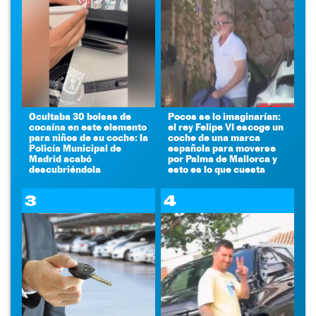
Ocultaba 30 bolsas de
Pocos se lo imaginarían:
cocaína en este elemento
el rey Felipe VI escoge un
para niños de su coche: la
coche de una marca
Policía Municipal de
española para moverse
Madrid acabó
por Palma de Mallorca y
descubriéndola
esto es lo que cuesta
3
4