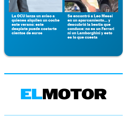
La OCU lanza un aviso a
Se encontró a Leo Messi
quienes alquilen un coche
en un aparcamiento... y
este verano: este
descubrió la bestia que
despiste puede costarte
conduce: no es un Ferrari
cientos de euros
ni un Lamborghini y esto
es lo que cuesta