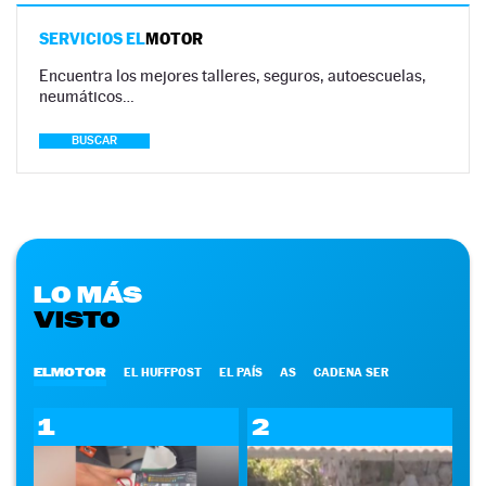
SERVICIOS EL
MOTOR
Encuentra los mejores talleres, seguros, autoescuelas,
neumáticos…
BUSCAR
LO MÁS
VISTO
ELMOTOR
EL HUFFPOST
EL PAÍS
AS
CADENA SER
1
2