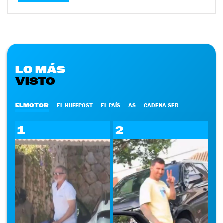
LO MÁS
VISTO
ELMOTOR
EL HUFFPOST
EL PAÍS
AS
CADENA SER
1
2