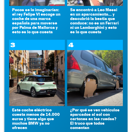
Pocos se lo imaginarían:
Se encontró a Leo Messi
el rey Felipe VI escoge un
en un aparcamiento... y
coche de una marca
descubrió la bestia que
española para moverse
conduce: no es un Ferrari
por Palma de Mallorca y
ni un Lamborghini y esto
esto es lo que cuesta
es lo que cuesta
3
4
Este coche eléctrico
¿Por qué se ven vehículos
cuesta menos de 14.000
aparcados al sol con
euros y tiene algo que
cartones en las ruedas?
muchos BMW ya no
El truco que todos
ofrecen
comentan