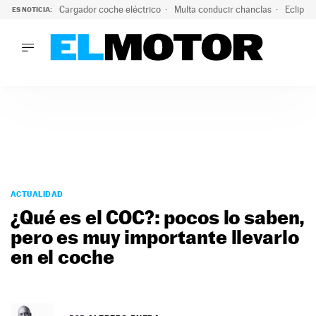
Cargador coche eléctrico
Multa conducir chanclas
Eclipse
ES NOTICIA:
LO ÚLTIMO
El hiperdeportivo que desafía todas las tendencias: V12 a
LO ÚLTIMO
El hiperdeportivo que desafía todas las tendencias: V12 at
ACTUALIDAD
ELÉCTRICOS
CONDUCIR
PRUEBAS
Saltar
VIRALES
al
ACTUALIDAD
PODCAST
contenido
¿Qué es el COC?: pocos lo saben,
MOTOS
pero es muy importante llevarlo
TECNOLOGÍA
en el coche
SUPERCOCHES
MOTORTV
PREMIOS
SERVICIOS