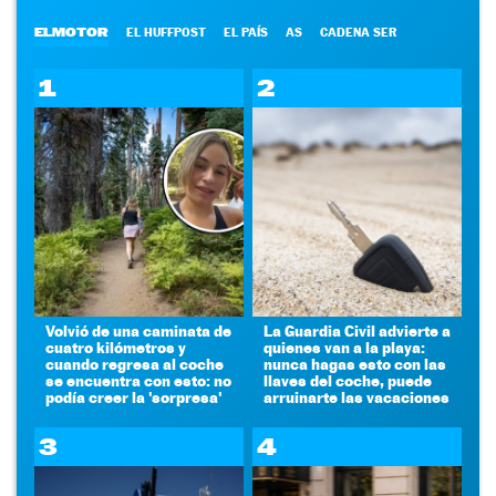
ELMOTOR
EL HUFFPOST
EL PAÍS
AS
CADENA SER
1
2
Volvió de una caminata de
La Guardia Civil advierte a
cuatro kilómetros y
quienes van a la playa:
cuando regresa al coche
nunca hagas esto con las
se encuentra con esto: no
llaves del coche, puede
podía creer la 'sorpresa'
arruinarte las vacaciones
3
4