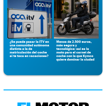
¿Se puede pasar la ITV en
Menos de 2.500 euros,
una comunidad autónoma
más segura y
distinta a la de
tecnológica: así es la
matriculación del coche
moto para el carnet de
si te toca en vacaciones?
coche con la que Kymco
quiere dominar la ciudad