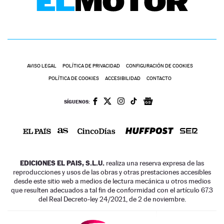
AVISO LEGAL
POLÍTICA DE PRIVACIDAD
CONFIGURACIÓN DE COOKIES
POLÍTICA DE COOKIES
ACCESIBILIDAD
CONTACTO
SÍGUENOS:
EDICIONES EL PAIS, S.L.U.
realiza una reserva expresa de las
reproducciones y usos de las obras y otras prestaciones accesibles
desde este sitio web a medios de lectura mecánica u otros medios
que resulten adecuados a tal fin de conformidad con el artículo 67.3
del Real Decreto-ley 24/2021, de 2 de noviembre.