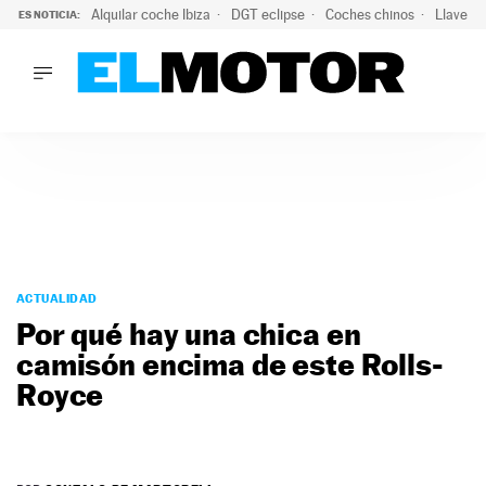
Alquilar coche Ibiza
DGT eclipse
Coches chinos
Llaves 
ES NOTICIA:
LO ÚLTIMO
El probable colapso tras el eclipse: la DGT prevé un millón 
LO ÚLTIMO
El probable colapso tras el eclipse: la DGT prevé un millón 
ACTUALIDAD
ELÉCTRICOS
CONDUCIR
PRUEBAS
Saltar
VIRALES
al
ACTUALIDAD
PODCAST
contenido
Por qué hay una chica en
MOTOS
camisón encima de este Rolls-
TECNOLOGÍA
Royce
SUPERCOCHES
MOTORTV
PREMIOS
SERVICIOS