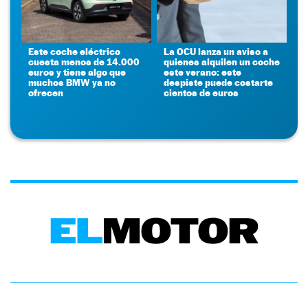
Este coche eléctrico
La OCU lanza un aviso a
cuesta menos de 14.000
quienes alquilen un coche
euros y tiene algo que
este verano: este
muchos BMW ya no
despiste puede costarte
ofrecen
cientos de euros