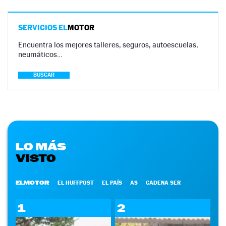
SERVICIOS EL
MOTOR
Encuentra los mejores talleres, seguros, autoescuelas,
neumáticos…
BUSCAR
LO MÁS
VISTO
ELMOTOR
EL HUFFPOST
EL PAÍS
AS
CADENA SER
1
2