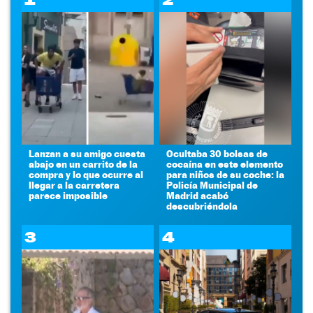
Lanzan a su amigo cuesta
Ocultaba 30 bolsas de
abajo en un carrito de la
cocaína en este elemento
compra y lo que ocurre al
para niños de su coche: la
llegar a la carretera
Policía Municipal de
parece imposible
Madrid acabó
descubriéndola
3
4