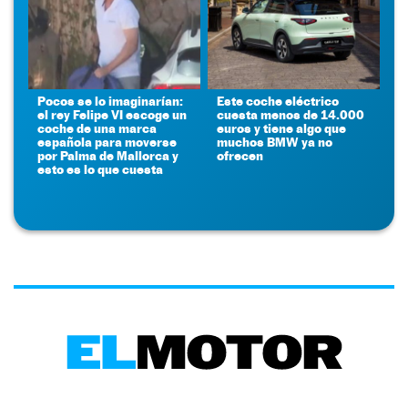
Pocos se lo imaginarían:
Este coche eléctrico
el rey Felipe VI escoge un
cuesta menos de 14.000
coche de una marca
euros y tiene algo que
española para moverse
muchos BMW ya no
por Palma de Mallorca y
ofrecen
esto es lo que cuesta