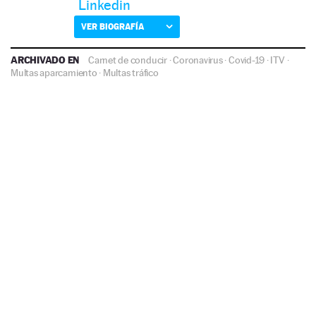
Linkedin
VER BIOGRAFÍA
ARCHIVADO EN
Carnet de conducir
·
Coronavirus
·
Covid-19
·
ITV
·
Multas aparcamiento
·
Multas tráfico