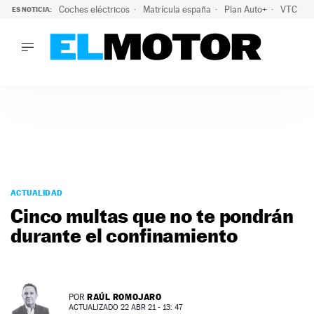
Coches eléctricos
Matrícula españa
Plan Auto+
VTC
ES NOTICIA:
LO ÚLTIMO
La Lista Blanca del Programa Auto+: todos los coches eléct
LO ÚLTIMO
La Lista Blanca del Programa Auto+: todos los coches eléctr
ACTUALIDAD
ELÉCTRICOS
CONDUCIR
PRUEBAS
Saltar
VIRALES
al
ACTUALIDAD
PODCAST
contenido
Cinco multas que no te pondrán
MOTOS
durante el confinamiento
TECNOLOGÍA
SUPERCOCHES
MOTORTV
PREMIOS
RAÚL ROMOJARO
POR
SERVICIOS
ACTUALIZADO 22 ABR 21 - 13: 47