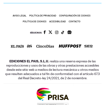
AVISO LEGAL
POLÍTICA DE PRIVACIDAD
CONFIGURACIÓN DE COOKIES
POLÍTICA DE COOKIES
ACCESIBILIDAD
CONTACTO
SÍGUENOS:
EDICIONES EL PAIS, S.L.U.
realiza una reserva expresa de las
reproducciones y usos de las obras y otras prestaciones accesibles
desde este sitio web a medios de lectura mecánica u otros medios
que resulten adecuados a tal fin de conformidad con el artículo 67.3
del Real Decreto-ley 24/2021, de 2 de noviembre.