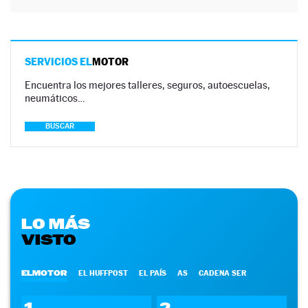
SERVICIOS EL
MOTOR
Encuentra los mejores talleres, seguros, autoescuelas,
neumáticos…
BUSCAR
LO MÁS
VISTO
ELMOTOR
EL HUFFPOST
EL PAÍS
AS
CADENA SER
1
2