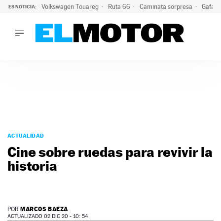
Volkswagen Touareg
Ruta 66
Caminata sorpresa
Gafas 
ES NOTICIA:
LO ÚLTIMO
Ni se te ocurra usar las gafas del eclipse al volante: el moti
LO ÚLTIMO
Ni se te ocurra usar las gafas del eclipse al volante: el motiv
ACTUALIDAD
ELÉCTRICOS
CONDUCIR
PRUEBAS
Saltar
VIRALES
al
ACTUALIDAD
PODCAST
contenido
Cine sobre ruedas para revivir la
MOTOS
historia
TECNOLOGÍA
SUPERCOCHES
MOTORTV
PREMIOS
MARCOS BAEZA
POR
SERVICIOS
ACTUALIZADO 02 DIC 20 - 10: 54