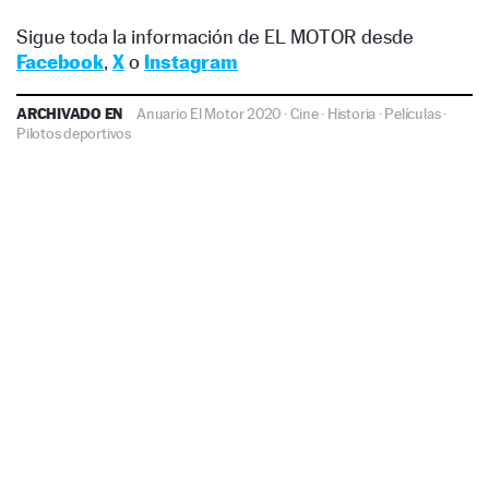
Sigue toda la información de EL MOTOR desde
Facebook
,
X
o
Instagram
ARCHIVADO EN
Anuario El Motor 2020
·
Cine
·
Historia
·
Películas
·
Pilotos deportivos