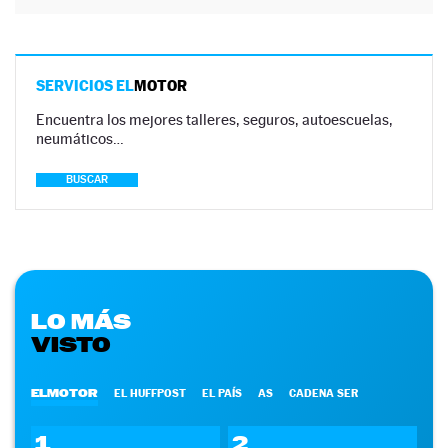
SERVICIOS EL
MOTOR
Encuentra los mejores talleres, seguros, autoescuelas,
neumáticos…
BUSCAR
LO MÁS
VISTO
ELMOTOR
EL HUFFPOST
EL PAÍS
AS
CADENA SER
1
2