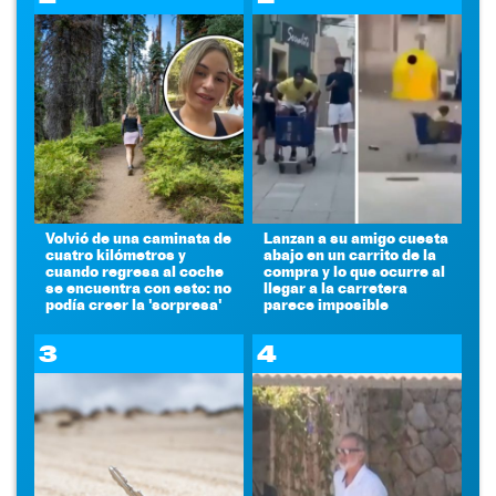
Volvió de una caminata de
Lanzan a su amigo cuesta
cuatro kilómetros y
abajo en un carrito de la
cuando regresa al coche
compra y lo que ocurre al
se encuentra con esto: no
llegar a la carretera
podía creer la 'sorpresa'
parece imposible
3
4