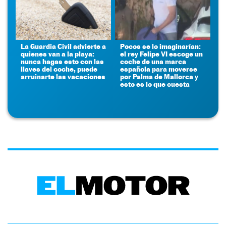
La Guardia Civil advierte a
Pocos se lo imaginarían:
quienes van a la playa:
el rey Felipe VI escoge un
nunca hagas esto con las
coche de una marca
llaves del coche, puede
española para moverse
arruinarte las vacaciones
por Palma de Mallorca y
esto es lo que cuesta