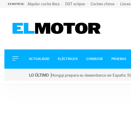
Alquilar coche Ibiza
DGT eclipse
Coches chinos
Llaves
ES NOTICIA:
ACTUALIDAD
ELÉCTRICOS
CONDUCIR
ACTUALIDAD
ELÉCTRICOS
CONDUCIR
PRUEBAS
PRUEBAS
Saltar
VIRALES
LO ÚLTIMO
Hongqi prepara su desembarco en España: SU
al
PODCAST
LO ÚLTIMO
Hongqi prepara su desembarco en España: SUV eléc
contenido
MOTOS
TECNOLOGÍA
SUPERCOCHES
MOTORTV
PREMIOS
SERVICIOS