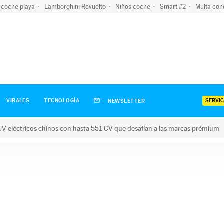
 coche playa
Lamborghini Revuelto
Niños coche
Smart #2
Multa con
SERVIC
VIRALES
TECNOLOGÍA
NEWSLETTER
V eléctricos chinos con hasta 551 CV que desafían a las marcas prémium
tricos chinos con hasta 551 CV que desafían a las marcas prém