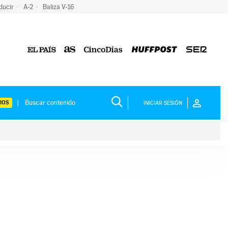
ducir
A-2
Baliza V-16
IOS
INICIAR SESIÓN
ium