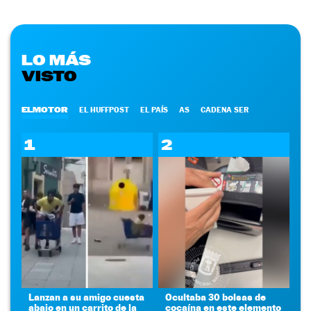
LO MÁS
VISTO
ELMOTOR
EL HUFFPOST
EL PAÍS
AS
CADENA SER
1
2
Lanzan a su amigo cuesta
Ocultaba 30 bolsas de
abajo en un carrito de la
cocaína en este elemento