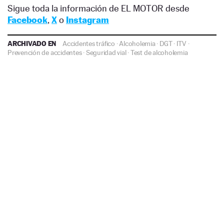
Sigue toda la información de EL MOTOR desde
Facebook
,
X
o
Instagram
ARCHIVADO EN
Accidentes tráfico
·
Alcoholemia
·
DGT
·
ITV
·
Prevención de accidentes
·
Seguridad vial
·
Test de alcoholemia