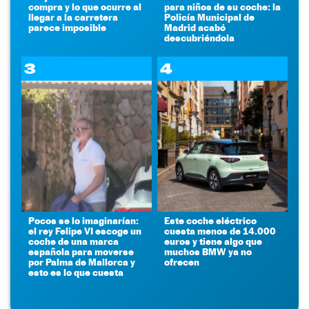
compra y lo que ocurre al
para niños de su coche: la
llegar a la carretera
Policía Municipal de
parece imposible
Madrid acabó
descubriéndola
3
4
Pocos se lo imaginarían:
Este coche eléctrico
el rey Felipe VI escoge un
cuesta menos de 14.000
coche de una marca
euros y tiene algo que
española para moverse
muchos BMW ya no
por Palma de Mallorca y
ofrecen
esto es lo que cuesta