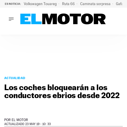
Volkswagen Touareg
Ruta 66
Caminata sorpresa
Gafas 
ES NOTICIA:
LO ÚLTIMO
Ni se te ocurra usar las gafas del eclipse al volante: el moti
LO ÚLTIMO
Ni se te ocurra usar las gafas del eclipse al volante: el motiv
ACTUALIDAD
ELÉCTRICOS
CONDUCIR
PRUEBAS
Saltar
VIRALES
al
ACTUALIDAD
PODCAST
contenido
Los coches bloquearán a los
MOTOS
conductores ebrios desde 2022
TECNOLOGÍA
SUPERCOCHES
MOTORTV
PREMIOS
POR
EL MOTOR
SERVICIOS
ACTUALIZADO 23 MAY 19 - 10: 33