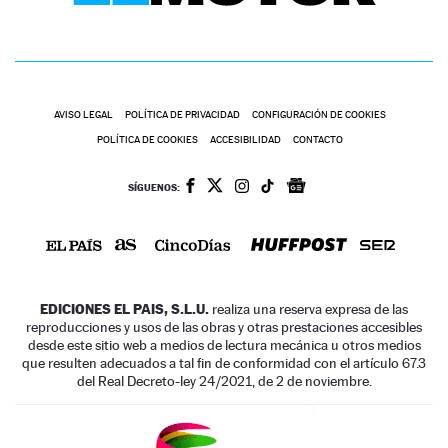
AVISO LEGAL
POLÍTICA DE PRIVACIDAD
CONFIGURACIÓN DE COOKIES
POLÍTICA DE COOKIES
ACCESIBILIDAD
CONTACTO
SÍGUENOS:
EDICIONES EL PAIS, S.L.U.
realiza una reserva expresa de las
reproducciones y usos de las obras y otras prestaciones accesibles
desde este sitio web a medios de lectura mecánica u otros medios
que resulten adecuados a tal fin de conformidad con el artículo 67.3
del Real Decreto-ley 24/2021, de 2 de noviembre.