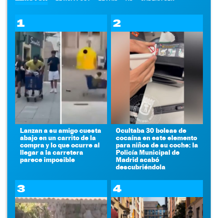
1
2
Lanzan a su amigo cuesta
Ocultaba 30 bolsas de
abajo en un carrito de la
cocaína en este elemento
compra y lo que ocurre al
para niños de su coche: la
llegar a la carretera
Policía Municipal de
parece imposible
Madrid acabó
descubriéndola
3
4