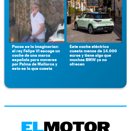
Pocos se lo imaginarían:
Este coche eléctrico
el rey Felipe VI escoge un
cuesta menos de 14.000
coche de una marca
euros y tiene algo que
española para moverse
muchos BMW ya no
por Palma de Mallorca y
ofrecen
esto es lo que cuesta