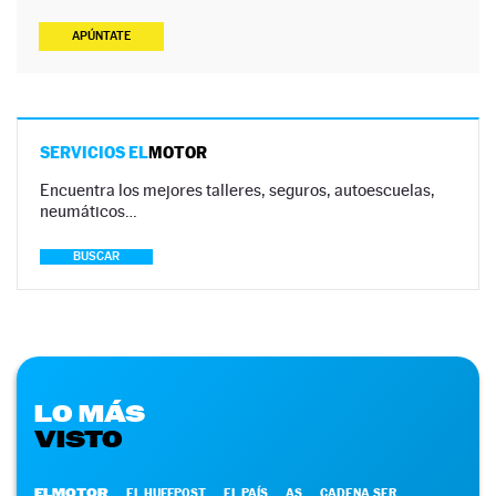
APÚNTATE
SERVICIOS EL
MOTOR
Encuentra los mejores talleres, seguros, autoescuelas,
neumáticos…
BUSCAR
LO MÁS
VISTO
ELMOTOR
EL HUFFPOST
EL PAÍS
AS
CADENA SER