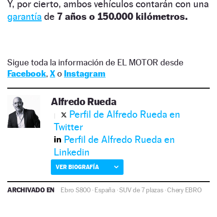
Y, por cierto, ambos vehículos contarán con una
garantía
de
7 años o 150.000 kilómetros.
Sigue toda la información de EL MOTOR desde
Facebook
,
X
o
Instagram
Alfredo Rueda
Perfil de Alfredo Rueda en
Twitter
Perfil de Alfredo Rueda en
Linkedin
VER BIOGRAFÍA
ARCHIVADO EN
Ebro S800
·
España
·
SUV de 7 plazas
·
Chery
EBRO