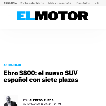
Coches eléctricos
Matrícula españa
Plan Auto+
VTC
ES NOTICIA:
LO ÚLTIMO
La Lista Blanca del Programa Auto+: todos los coches eléct
LO ÚLTIMO
La Lista Blanca del Programa Auto+: todos los coches eléctr
ACTUALIDAD
ELÉCTRICOS
CONDUCIR
PRUEBAS
Saltar
VIRALES
al
ACTUALIDAD
PODCAST
contenido
Ebro S800: el nuevo SUV
MOTOS
español con siete plazas
TECNOLOGÍA
SUPERCOCHES
MOTORTV
PREMIOS
ALFREDO RUEDA
POR
SERVICIOS
ACTUALIZADO 11 DIC 24 - 14: 03