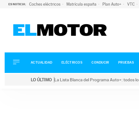
Coches eléctricos
Matrícula españa
Plan Auto+
VTC
ES NOTICIA:
ACTUALIDAD
ELÉCTRICOS
CONDUCIR
ACTUALIDAD
ELÉCTRICOS
CONDUCIR
PRUEBAS
PRUEBAS
Saltar
VIRALES
LO ÚLTIMO
La Lista Blanca del Programa Auto+: todos lo
al
PODCAST
LO ÚLTIMO
La Lista Blanca del Programa Auto+: todos los coc
contenido
MOTOS
TECNOLOGÍA
SUPERCOCHES
MOTORTV
PREMIOS
SERVICIOS