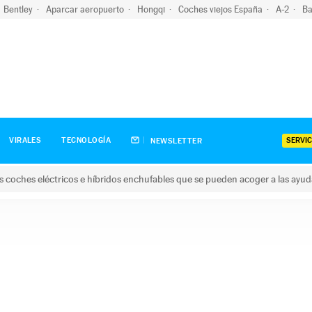
Bentley
Aparcar aeropuerto
Hongqi
Coches viejos España
A-2
Ba
SERVIC
VIRALES
TECNOLOGÍA
NEWSLETTER
s coches eléctricos e híbridos enchufables que se pueden acoger a las ayu
hes eléctricos e híbridos enchufables que se pueden acoger a la