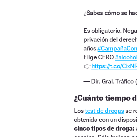
¿Sabes cómo se hac
Es obligatorio. Nega
privación del derec
años.
#CampañaCont
Elige CERO
#alcoho
👉
https://t.co/Cix
— Dir. Gral. Tráfic
¿Cuánto tiempo d
Los
test de drogas
se r
obtenida con un disposi
cinco tipos de droga: