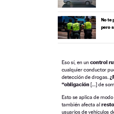
No te 
pero s
Eso sí, en un
control ru
cualquier conductor pu
detección de drogas.
¿
“obligación
[…] de som
Esto se aplica de modo
también afecta al
rest
usuarios de vehículos d