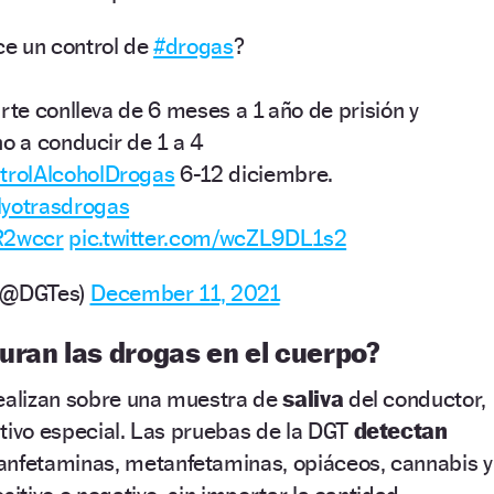
e un control de
#drogas
?
rte conlleva de 6 meses a 1 año de prisión y
ho a conducir de 1 a 4
rolAlcoholDrogas
6-12 diciembre.
lyotrasdrogas
NR2wccr
pic.twitter.com/wcZL9DL1s2
o (@DGTes)
December 11, 2021
uran las drogas en el cuerpo?
ealizan sobre una muestra de
saliva
del conductor,
tivo especial. Las pruebas de la DGT
detectan
anfetaminas, metanfetaminas, opiáceos, cannabis y