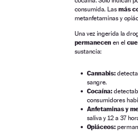
cocaína. Sólo indican po
consumida. Las
más c
metanfetaminas y opiá
Una vez ingerida la dro
permanecen
en el
cue
sustancia:
Cannabis:
detectab
sangre.
Cocaína:
detectabl
consumidores habi
Anfetaminas y me
saliva y 12 a 37 ho
Opiáceos:
permane