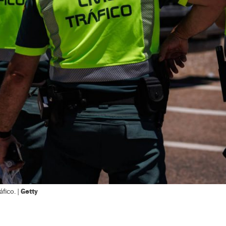
Getty
áfico. |