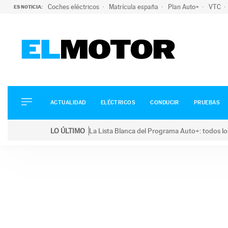
Coches eléctricos
Matrícula españa
Plan Auto+
VTC
ES NOTICIA:
ACTUALIDAD
ELÉCTRICOS
CONDUCIR
ACTUALIDAD
ELÉCTRICOS
CONDUCIR
PRUEBAS
PRUEBAS
Saltar
VIRALES
LO ÚLTIMO
La Lista Blanca del Programa Auto+: todos lo
al
PODCAST
LO ÚLTIMO
La Lista Blanca del Programa Auto+: todos los coc
contenido
MOTOS
TECNOLOGÍA
SUPERCOCHES
MOTORTV
PREMIOS
SERVICIOS