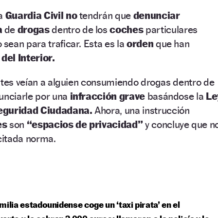
la
Guardia Civil
no
tendrán que
denunciar
a
de
drogas
dentro de los
coches
particulares
sean para traficar. Esta es la
orden
que han
 del Interior.
entes veían a alguien consumiendo drogas dentro de
unciarle por una
infracción grave
basándose la
Le
Seguridad Ciudadana.
Ahora, una instrucción
es
son
“espacios de privacidad”
y concluye que n
 citada norma.
milia estadounidense coge un ‘taxi pirata’ en el