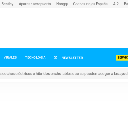
Bentley
Aparcar aeropuerto
Hongqi
Coches viejos España
A-2
Ba
SERVIC
VIRALES
TECNOLOGÍA
NEWSLETTER
s coches eléctricos e híbridos enchufables que se pueden acoger a las ayu
hes eléctricos e híbridos enchufables que se pueden acoger a la