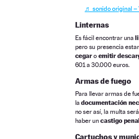
♬ sonido original –
Linternas
Es fácil encontrar una
l
pero su presencia estar
cegar
o
emitir descar
601 a 30.000 euros.
Armas de fuego
Para llevar armas de fu
la
documentación nec
no ser así, la multa ser
haber un
castigo penal
Cartuchos y muni