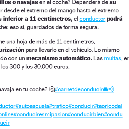
illos o navajas
en el coche? Dependerá de
su
 desde el extremo del mango hasta el extremo
es
inferior a 11 centímetros,
el
conductor
podrá
he: eso sí, guardados de forma segura.
iene una hoja de más de 11 centímetros,
orización
para llevarlo en el vehículo. Lo mismo
ado con un
mecanismo automático.
Las
multas
, e
e los 300 y los 30.000 euros.
navaja en tu coche? 🤔
#carnetdeconducir🚘💨
ductor
#autoescuela
#trafico
#conducir
#teoricodel
online
#conduciresmipasion
#conducirbien
#condu
ucir