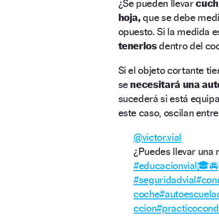
¿Se pueden llevar
cuch
hoja,
que se debe medir
opuesto. Si la medida 
tenerlos
dentro del coc
Si el objeto cortante t
se
necesitará una aut
sucederá si está equip
este caso, oscilan entr
@victor.vial
¿Puedes llevar una 
#educacionvial🎓🚘
#seguridadvial
#con
coche
#autoescuela
ccion
#practicocond