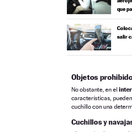
aeropu
que pa
Coloca
salir 
Objetos prohibido
No obstante, en el
inte
características, pueden
cuchillo con una deter
Cuchillos y navaja