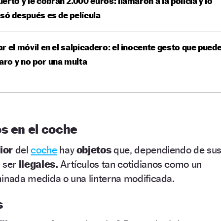
erto y le cobran 2.000 euros: llamaron a la policía y lo
só después es de película
r el móvil en el salpicadero: el inocente gesto que pued
caro y no por una multa
s en el coche
rior
del
coche
hay
objetos
que, dependiendo de su
 ser
ilegales.
Artículos tan cotidianos como un
minada medida o una linterna modificada.
s