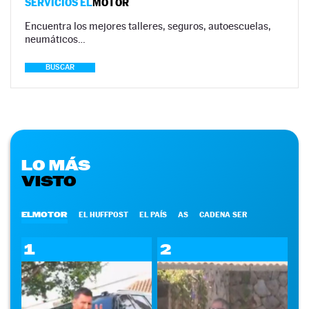
SERVICIOS EL
MOTOR
Encuentra los mejores talleres, seguros, autoescuelas,
neumáticos…
BUSCAR
LO MÁS
VISTO
ELMOTOR
EL HUFFPOST
EL PAÍS
AS
CADENA SER
1
2