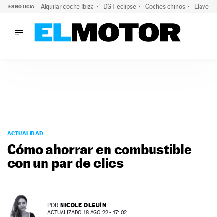
Alquilar coche Ibiza
DGT eclipse
Coches chinos
Llaves 
ES NOTICIA:
LO ÚLTIMO
El probable colapso tras el eclipse: la DGT prevé un millón 
LO ÚLTIMO
El probable colapso tras el eclipse: la DGT prevé un millón 
ACTUALIDAD
ELÉCTRICOS
CONDUCIR
PRUEBAS
Saltar
VIRALES
al
ACTUALIDAD
PODCAST
contenido
Cómo ahorrar en combustible
MOTOS
con un par de clics
TECNOLOGÍA
SUPERCOCHES
MOTORTV
PREMIOS
NICOLE OLGUÍN
POR
SERVICIOS
ACTUALIZADO 18 AGO 22 - 17: 02