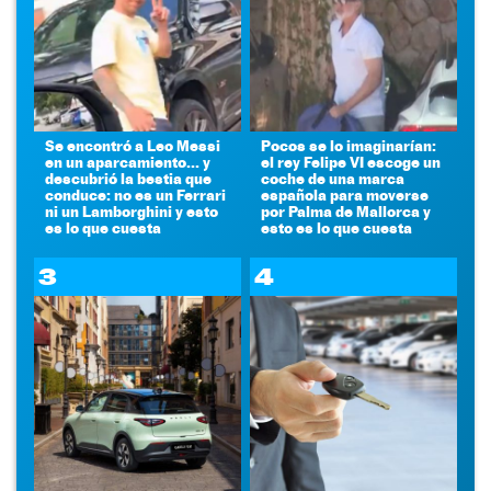
Se encontró a Leo Messi
Pocos se lo imaginarían:
en un aparcamiento... y
el rey Felipe VI escoge un
descubrió la bestia que
coche de una marca
conduce: no es un Ferrari
española para moverse
ni un Lamborghini y esto
por Palma de Mallorca y
es lo que cuesta
esto es lo que cuesta
3
4