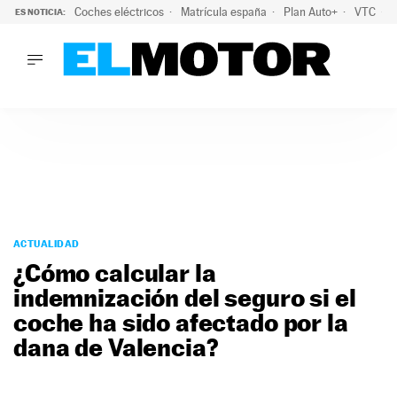
Coches eléctricos
Matrícula españa
Plan Auto+
VTC
ES NOTICIA:
LO ÚLTIMO
La Lista Blanca del Programa Auto+: todos los coches eléct
LO ÚLTIMO
La Lista Blanca del Programa Auto+: todos los coches eléctr
ACTUALIDAD
ELÉCTRICOS
CONDUCIR
PRUEBAS
Saltar
VIRALES
al
ACTUALIDAD
PODCAST
contenido
¿Cómo calcular la
MOTOS
indemnización del seguro si el
TECNOLOGÍA
coche ha sido afectado por la
SUPERCOCHES
MOTORTV
dana de Valencia?
PREMIOS
SERVICIOS