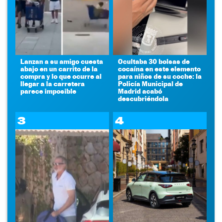
Lanzan a su amigo cuesta
Ocultaba 30 bolsas de
abajo en un carrito de la
cocaína en este elemento
compra y lo que ocurre al
para niños de su coche: la
llegar a la carretera
Policía Municipal de
parece imposible
Madrid acabó
descubriéndola
3
4