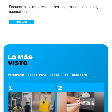
Encuentra los mejores talleres, seguros, autoescuelas,
neumáticos…
BUSCAR
LO MÁS
VISTO
ELMOTOR
EL HUFFPOST
EL PAÍS
AS
CADENA SER
1
2