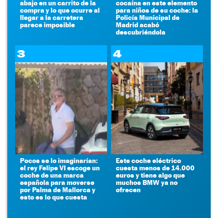
abajo en un carrito de la
cocaína en este elemento
compra y lo que ocurre al
para niños de su coche: la
llegar a la carretera
Policía Municipal de
parece imposible
Madrid acabó
descubriéndola
3
4
Pocos se lo imaginarían:
Este coche eléctrico
el rey Felipe VI escoge un
cuesta menos de 14.000
coche de una marca
euros y tiene algo que
española para moverse
muchos BMW ya no
por Palma de Mallorca y
ofrecen
esto es lo que cuesta