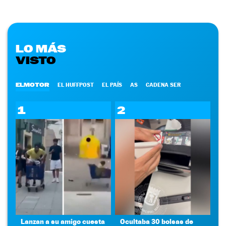
LO MÁS
VISTO
ELMOTOR
EL HUFFPOST
EL PAÍS
AS
CADENA SER
1
2
Lanzan a su amigo cuesta
Ocultaba 30 bolsas de