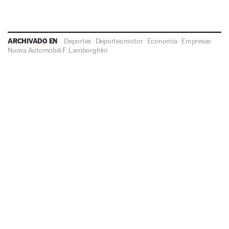
ARCHIVADO EN
Deportes
·
Deportes motor
·
Economía
·
Empresas
·
Nuova Automobili F. Lamborghini