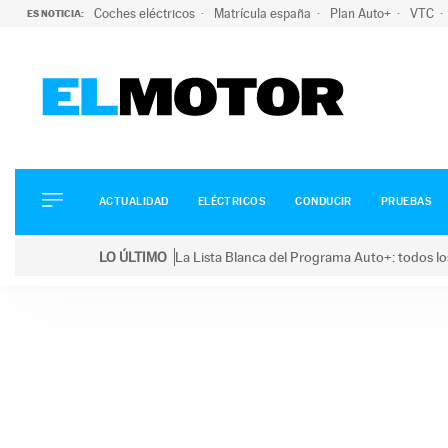
Coches eléctricos
Matrícula españa
Plan Auto+
VTC
ES NOTICIA:
ACTUALIDAD
ELÉCTRICOS
CONDUCIR
ACTUALIDAD
ELÉCTRICOS
CONDUCIR
PRUEBAS
PRUEBAS
Saltar
VIRALES
LO ÚLTIMO
La Lista Blanca del Programa Auto+: todos lo
al
PODCAST
LO ÚLTIMO
La Lista Blanca del Programa Auto+: todos los coc
contenido
MOTOS
TECNOLOGÍA
SUPERCOCHES
MOTORTV
PREMIOS
SERVICIOS