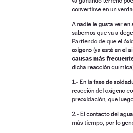
va ganando terreno poco
convertirse en un verd
A nadie le gusta ver en
sabemos que va a degen
Partiendo de que el óx
oxígeno (ya esté en el a
causas más frecuente
dicha reacción química)
1.- En la fase de soldad
reacción del oxígeno c
preoxidación, que luego
2.- El contacto del agu
más tiempo, por lo gener