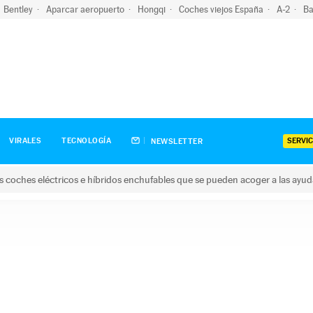
Bentley
Aparcar aeropuerto
Hongqi
Coches viejos España
A-2
Ba
SERVIC
VIRALES
TECNOLOGÍA
NEWSLETTER
s coches eléctricos e híbridos enchufables que se pueden acoger a las ayu
hes eléctricos e híbridos enchufables que se pueden acoger a la