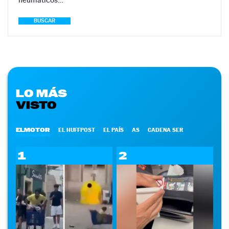
BUSCAR
LO MÁS
VISTO
ELMOTOR
EL HUFFPOST
EL PAÍS
AS
CADENA SER
1
2