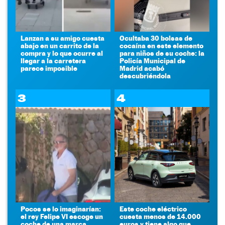
Lanzan a su amigo cuesta
Ocultaba 30 bolsas de
abajo en un carrito de la
cocaína en este elemento
compra y lo que ocurre al
para niños de su coche: la
llegar a la carretera
Policía Municipal de
parece imposible
Madrid acabó
descubriéndola
3
4
Pocos se lo imaginarían:
Este coche eléctrico
el rey Felipe VI escoge un
cuesta menos de 14.000
coche de una marca
euros y tiene algo que