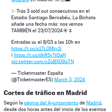
✨ Tras 3 sold out consecutivos en el
Estadio Santiago Bernabéu, La Bichota
añade una fecha más: nos vemos
TAMBIÉN el 23/07/2024☀️🌷
Entradas 🎫 el 8/03 a las 10h en
https://t.co/s17L0Mky1l
ℹ️
https://t.co/dkRSr7tOaH
pic.twitter.com/xZoBXO9aTN
— Ticketmaster España
(@TicketmasterES)
March 5, 2024
Cortes de tráfico en Madrid
Según la
página del Ayuntamiento
de
Madrid
,
desde dos horas antes del inicio de los eventos