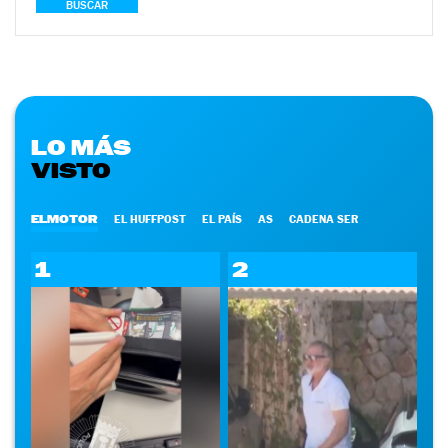
BUSCAR
LO MÁS
VISTO
ELMOTOR
EL HUFFPOST
EL PAÍS
AS
CADENA SER
1
2