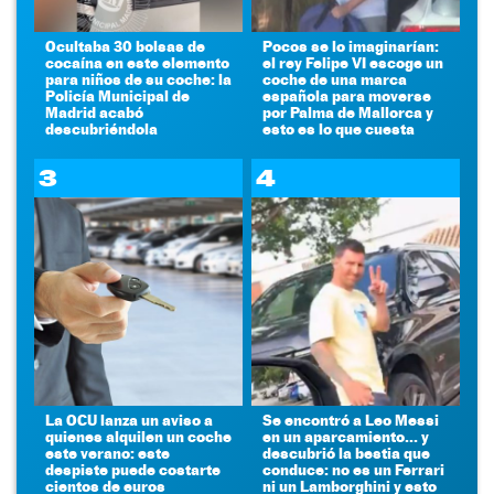
Ocultaba 30 bolsas de
Pocos se lo imaginarían:
cocaína en este elemento
el rey Felipe VI escoge un
para niños de su coche: la
coche de una marca
Policía Municipal de
española para moverse
Madrid acabó
por Palma de Mallorca y
descubriéndola
esto es lo que cuesta
3
4
La OCU lanza un aviso a
Se encontró a Leo Messi
quienes alquilen un coche
en un aparcamiento... y
este verano: este
descubrió la bestia que
despiste puede costarte
conduce: no es un Ferrari
cientos de euros
ni un Lamborghini y esto