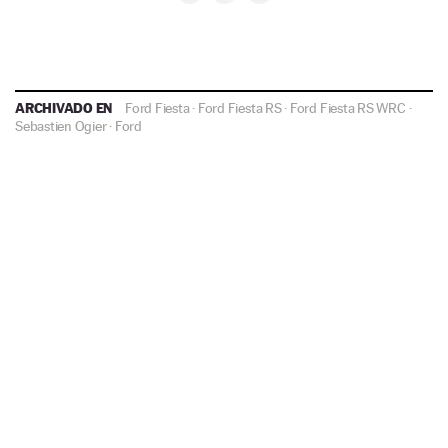
ARCHIVADO EN
Ford Fiesta
·
Ford Fiesta RS
·
Ford Fiesta RS WRC
·
Sebastien Ogier
·
Ford