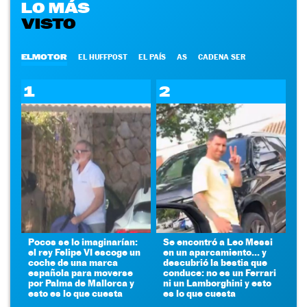
LO MÁS
VISTO
ELMOTOR
EL HUFFPOST
EL PAÍS
AS
CADENA SER
1
2
Pocos se lo imaginarían:
Se encontró a Leo Messi
el rey Felipe VI escoge un
en un aparcamiento... y
coche de una marca
descubrió la bestia que
española para moverse
conduce: no es un Ferrari
por Palma de Mallorca y
ni un Lamborghini y esto
esto es lo que cuesta
es lo que cuesta