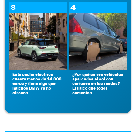
3
4
Este coche eléctrico
¿Por qué se ven vehículos
cuesta menos de 14.000
aparcados al sol con
euros y tiene algo que
cartones en las ruedas?
muchos BMW ya no
El truco que todos
ofrecen
comentan