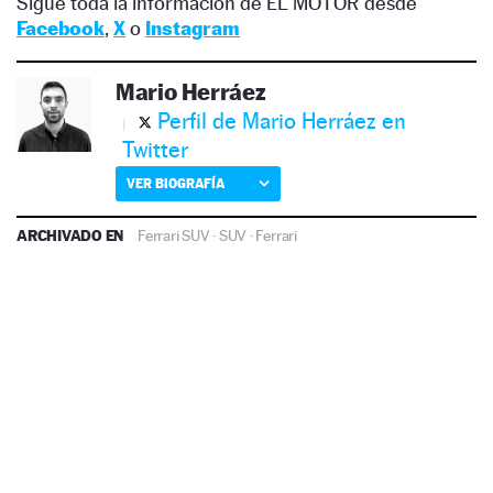
Sigue toda la información de EL MOTOR desde
Facebook
,
X
o
Instagram
Mario Herráez
Perfil de Mario Herráez en
Twitter
VER BIOGRAFÍA
ARCHIVADO EN
Ferrari SUV
·
SUV
·
Ferrari